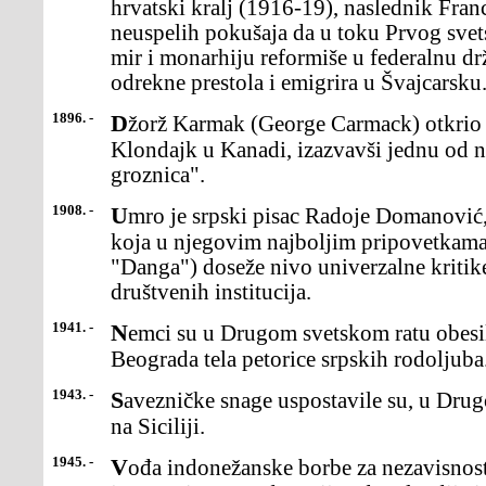
hrvatski kralj (1916-19), naslednik Fran
neuspelih pokušaja da u toku Prvog svets
mir i monarhiju reformiše u federalnu dr
odrekne prestola i emigrira u Švajcarsku
1896. -
Džorž Karmak (George Carmack) otkrio je zlato u pritocireke
Klondajk u Kanadi, izazvavši jednu od n
groznica".
1908. -
Umro je srpski pisac Radoje Domanović, majstor političkesatire,
koja u njegovim najboljim pripovetkama 
"Danga") doseže nivo univerzalne kritike
društvenih institucija.
1941. -
Nemci su u Drugom svetskom ratu obesili na Terazijama ucentru
Beograda tela petorice srpskih rodoljuba
1943. -
Savezničke snage uspostavile su, u Drugom svetskom ratu,kontrolu
na Siciliji.
1945. -
Vođa indonežanske borbe za nezavisnost Ahmed Sukar noproglasio