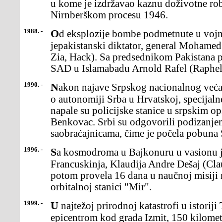
u kome je izdržavao kaznu doživotne rob
Nirnberškom procesu 1946.
1988. -
Od eksplozije bombe podmetnute u vojni avion poginuo
jepakistanski diktator, general Moham
Zia, Hack). Sa predsednikom Pakistana 
SAD u Islamabadu Arnold Rafel (Raphel
1990. -
Nakon najave Srpskog nacionalnog veća da će raspisati referendum
o autonomiji Srba u Hrvatskoj, specijaln
napale su policijske stanice u srpskim o
Benkovac. Srbi su odgovorili podizanje
saobraćajnicama, čime je počela pobuna 
1996. -
Sa kosmodroma u Bajkonuru u vasionu je poletela prva
Francuskinja, Klaudija Andre Dešaj (Clau
potom provela 16 dana u naučnoj misiji 
orbitalnoj stanici "Mir".
1999. -
U najtežoj prirodnoj katastrofi u istoriji Turske, uzemljotresu sa
epicentrom kod grada Izmit, 150 kilomet