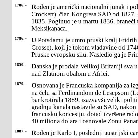
1786. -
Rođen je američki nacionalni junak i političar Dejvi Kroket (Davy
Crockett), član Kongresa SAD od 1827. 
1835. Poginuo je u martu 1836. braneći
Meksikanaca.
1786. -
U Potsdamu je umro pruski kralj Fridrih II Veliki(Friedrich der
Grosse), koji je tokom vladavine od 1740
Pruske evropsku silu. Nasledio ga je Frid
1850. -
Danska je prodala Velikoj Britaniji sva utvrđenja ivlasnička prava
nad Zlatnom obalom u Africi.
1879. -
Osnovana je Francuska kompanija za izgradnju Panamskogkanala
na čelu sa Ferdinandom de Lesepsom (Le
bankrotirala 1889. izazvavši veliki polit
gradnju kanala nastavile su SAD, nakon 
francusku koncesiju, dotad izvršene rad
40 miliona dolara i osnovale Zonu Pana
1887. -
Rođen je Karlo I, poslednji austrijski car (1916-18) iugarsko-