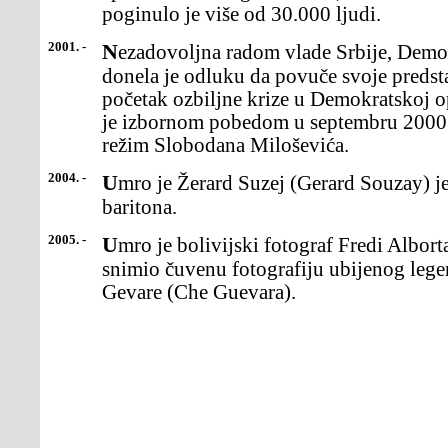
poginulo je više od 30.000 ljudi.
2001. -
Nezadovoljna radom vlade Srbije, Demokratska stranka Srbije
donela je odluku da povuče svoje predsta
početak ozbiljne krize u Demokratskoj o
je izbornom pobedom u septembru 2000. 
režim Slobodana Miloševića.
2004. -
Umro je Žerard Suzej (Gerard Souzay) jedan od najvećih francuskih
baritona.
2005. -
Umro je bolivijski fotograf Fredi Alborta (Fredy) koji je 1967.
snimio čuvenu fotografiju ubijenog leg
Gevare (Che Guevara).