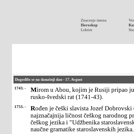
Znacenje imena
Ves
Horoskop
Kur
Lektire
Sta
Dogodilo se na današnji dan - 17. Avgust
1743. -
Mirom u Abou, kojim je Rusiji pripao južni deo Finske,okončan je
rusko-švedski rat (1741-43).
1753. -
Rođen je češki slavista Jozef Dobrovski (Josef Dobrovsky),
najznačajnija ličnost češkog narodnog p
češkog jezika i "Udžbenika staroslavens
naučne gramatike staroslavenskih jezika.