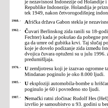
je nezavisnost Indonezije od Holandije i
Republike Indonezije. Holandija je prizn
tek 1949, nakon četvorogodišnjeg indon
1960. -
Afrička država Gabon stekla je nezavis
1962. -
Čuvari Berlinskog zida ranili su 18-godišnjeg Petera Fehtera (Peter
Fechter) kada je pokušao da pobegne prek
ga da umre od gubitka krvi. Taj slučaj po
koje je dovelo podizanje zida između Is
dvojica čuvara optuženi su u julu 1996. 
predumišljaja.
1976. -
U zemljotresu koji je izazvao ogromne talase, nafilipinskom ostrvu
Mindanao poginulo je oko 8.000 ljudi.
1985. -
U eksploziji automobila-bombe u hrišćanskom delu Bejruta
poginulo je 60 i povređeno sto ljudi.
1987. -
Nemački ratni zločinac Rudolf Hes (Heš), zamenik Adolfa Hitlera,
izvršio je samoubistvo u 93. godini u b