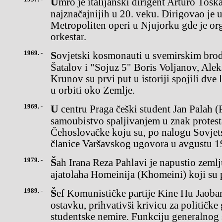
Umro je italijanski dirigent Arturo Toskanini (Toscanini),jedan od
najznačajnijih u 20. veku. Dirigovao je u
Metropoliten operi u Njujorku gde je or
orkestar.
1969. -
Sovjetski kosmonauti u svemirskim brodovima "Sojuz 4" Vladimir
Šatalov i "Sojuz 5" Boris Voljanov, Aleks
Krunov su prvi put u istoriji spojili dve
u orbiti oko Zemlje.
1969. -
U centru Praga češki student Jan Palah (Palach) izvršioje
samoubistvo spaljivanjem u znak protes
Čehoslovačke koju su, po nalogu Sovjets
članice Varšavskog ugovora u avgustu 1
1979. -
Šah Irana Reza Pahlavi je napustio zemlju pod pritiskom sledbenika
ajatolaha Homeinija (Khomeini) koji su 
1989. -
Šef Komunističke partije Kine Hu Jaobang (Yaobang) podneo je
ostavku, prihvativši krivicu za političke
studentske nemire. Funkciju generalnog s