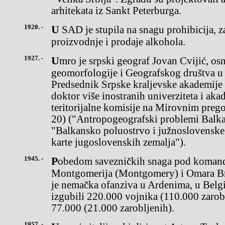
arhitekata iz Sankt Peterburga.
1920. -
U SAD je stupila na snagu prohibicija, zakonska zabrana
proizvodnje i prodaje alkohola.
1927. -
Umro je srpski geograf Jovan Cvijić, osnivač antropogeografije i
geomorfologije i Geografskog društva u
Predsednik Srpske kraljevske akademije 
doktor više inostranih univerziteta i ak
teritorijalne komisije na Mirovnim preg
20) ("Antropogeografski problemi Balk
"Balkansko poluostrvo i južnoslovenske
karte jugoslovenskih zemalja").
1945. -
Pobedom savezničkih snaga pod komandom generala Bernarda
Montgomerija (Montgomery) i Omara Br
je nemačka ofanziva u Ardenima, u Belgij
izgubili 220.000 vojnika (110.000 zarob
77.000 (21.000 zarobljenih).
1957. -