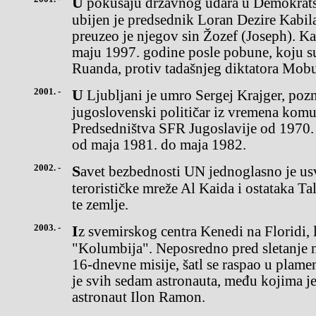
U pokušaju državnog udara u Demokratskoj Republici Kongo(Zair)
ubijen je predsednik Loran Dezire Kabil
preuzeo je njegov sin Žozef (Joseph). Kab
maju 1997. godine posle pobune, koju s
Ruanda, protiv tadašnjeg diktatora Mob
2001. -
U Ljubljani je umro Sergej Krajger, poznati slovenački i
jugoslovenski političar iz vremena komu
Predsedništva SFR Jugoslavije od 1970. 
od maja 1981. do maja 1982.
2002. -
Savet bezbednosti UN jednoglasno je usvojio sankcije protiv
terorističke mreže Al Kaida i ostataka T
te zemlje.
2003. -
Iz svemirskog centra Kenedi na Floridi, lansiran je šatl
"Kolumbija". Neposredno pred sletanje na
16-dnevne misije, šatl se raspao u plam
je svih sedam astronauta, među kojima je 
astronaut Ilon Ramon.