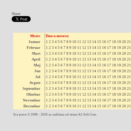
Share
Mesec
Dan u mesecu
Januar
1
2
3
4
5
6
7
8
9
10
11
12
13
14
15
16
17
18
19
20
21
Februar
1
2
3
4
5
6
7
8
9
10
11
12
13
14
15
16
17
18
19
20
21
Mart
1
2
3
4
5
6
7
8
9
10
11
12
13
14
15
16
17
18
19
20
21
April
1
2
3
4
5
6
7
8
9
10
11
12
13
14
15
16
17
18
19
20
21
Maj
1
2
3
4
5
6
7
8
9
10
11
12
13
14
15
16
17
18
19
20
21
Jun
1
2
3
4
5
6
7
8
9
10
11
12
13
14
15
16
17
18
19
20
21
Jul
1
2
3
4
5
6
7
8
9
10
11
12
13
14
15
16
17
18
19
20
21
Avgust
1
2
3
4
5
6
7
8
9
10
11
12
13
14
15
16
17
18
19
20
21
Septembar
1
2
3
4
5
6
7
8
9
10
11
12
13
14
15
16
17
18
19
20
21
Oktobar
1
2
3
4
5
6
7
8
9
10
11
12
13
14
15
16
17
18
19
20
21
Novembar
1
2
3
4
5
6
7
8
9
10
11
12
13
14
15
16
17
18
19
20
21
Decembar
1
2
3
4
5
6
7
8
9
10
11
12
13
14
15
16
17
18
19
20
21
Sva prava © 2008 - 2026 su zadržana od strane A2-Soft.Com.