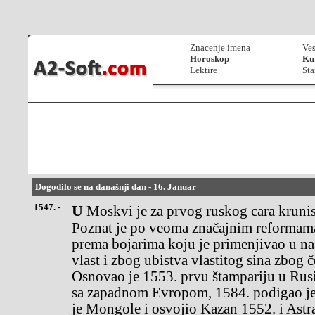
Znacenje imena
Ves
Horoskop
Kur
Lektire
Sta
Dogodilo se na današnji dan - 16. Januar
1547. -
U Moskvi je za prvog ruskog cara krunisan Ivan IV Vasiljevič.
Poznat je po veoma značajnim reformama u
prema bojarima koju je primenjivao u nas
vlast i zbog ubistva vlastitog sina zbog 
Osnovao je 1553. prvu štampariju u Rusij
sa zapadnom Evropom, 1584. podigao je
je Mongole i osvojio Kazan 1552. i Astr