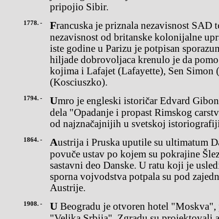
pripojio Sibir.
1778. -
Francuska je priznala nezavisnost SAD tokom Američkog rata za
nezavisnost od britanske kolonijalne up
iste godine u Parizu je potpisan sporazu
hiljade dobrovoljaca krenulo je da po
kojima i Lafajet (Lafayette), Sen Simon 
(Kosciuszko).
1794. -
Umro je engleski istoričar Edvard Gibon (Edward Gibbon), autor
dela "Opadanje i propast Rimskog carstv
od najznačajnijih u svetskoj istoriografiji
1864. -
Austrija i Pruska uputile su ultimatum Danskoj zahtevajući da
povuče ustav po kojem su pokrajine Šlez
sastavni deo Danske. U ratu koji je usled
sporna vojvodstva potpala su pod zajedn
Austrije.
1908. -
U Beogradu je otvoren hotel "Moskva", podignut na mestu kafane
"Velika Srbija". Zgradu su projektovali a