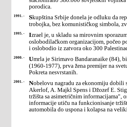
stacionirano 380.000 sovjetskih vojnika
porodica.
1991. -
Skupština Srbije donela je odluku da republička zastava bude
trobojka, bez komunističkog simbola, zv
1995. -
Izrael je, u skladu sa mirovnim sporazumom sa Palestinskom
oslobodilačkom organizacijom, počeo po
i oslobodio iz zatvora oko 300 Palestina
2000. -
Umrla je Sirimavo Bandaranaike (84), bivši premijer Šri Lanke
(1960-1977), prva žena premijer na svetu
Pokreta nesvrstanih.
2001. -
Nobelovu nagradu za ekonomiju dobili su Amerikanci Džordž A.
Akerlof, A. Majkl Spens i Džozef E. Sti
tržišta sa asimetričnim informacijama", o
informacije utiču na funkcionisanje trži
automobila do uspona i kolapsa na veli