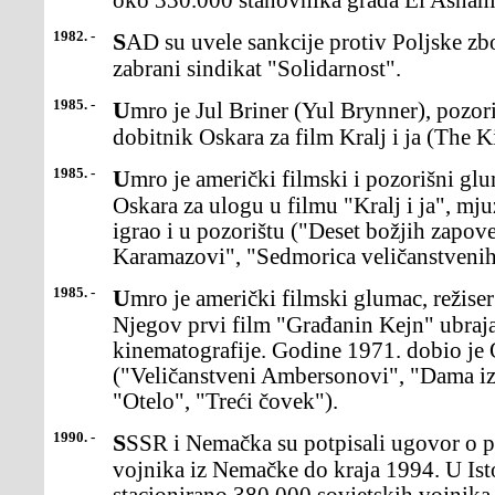
oko 330.000 stanovnika grada El Asnam 
1982. -
SAD su uvele sankcije protiv Poljske zbog odluke poljske vlade da
zabrani sindikat "Solidarnost".
1985. -
Umro je Jul Briner (Yul Brynner), pozorišni i filmski glumac,
dobitnik Oskara za film Kralj i ja (The K
1985. -
Umro je američki filmski i pozorišni glumac Jul Briner, dobitnik
Oskara za ulogu u filmu "Kralj i ja", mj
igrao i u pozorištu ("Deset božjih zapove
Karamazovi", "Sedmorica veličanstvenih
1985. -
Umro je američki filmski glumac, režiser i producent Orson Vels.
Njegov prvi film "Građanin Kejn" ubraja
kinematografije. Godine 1971. dobio je 
("Veličanstveni Ambersonovi", "Dama iz
"Otelo", "Treći čovek").
1990. -
SSSR i Nemačka su potpisali ugovor o povlačenju sovjetskih
vojnika iz Nemačke do kraja 1994. U Ist