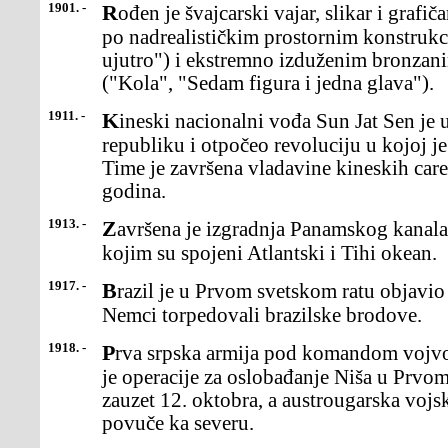
1901. -
Rođen je švajcarski vajar, slikar i grafičar Alberto Đakometi, poznat
po nadrealističkim prostornim konstrukci
ujutro") i ekstremno izduženim bronzan
("Kola", "Sedam figura i jedna glava").
1911. -
Kineski nacionalni vođa Sun Jat Sen je u Vučangu proglasio
republiku i otpočeo revoluciju u kojoj j
Time je završena vladavine kineskih carev
godina.
1913. -
Završena je izgradnja Panamskog kanala dugog 81,6 kilometara,
kojim su spojeni Atlantski i Tihi okean.
1917. -
Brazil je u Prvom svetskom ratu objavio rat Nemačkoj, nakon što su
Nemci torpedovali brazilske brodove.
1918. -
Prva srpska armija pod komandom vojvode Petra Bojovića počela
je operacije za oslobađanje Niša u Prvom
zauzet 12. oktobra, a austrougarska vojs
povuče ka severu.