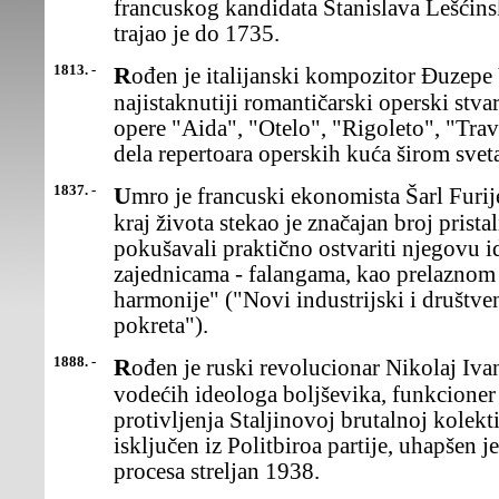
francuskog kandidata Stanislava Lešćins
trajao je do 1735.
1813. -
Rođen je italijanski kompozitor Đuzepe Verdi, uz Riharda Vagnera,
najistaknutiji romantičarski operski stva
opere "Aida", "Otelo", "Rigoleto", "Travi
dela repertoara operskih kuća širom svet
1837. -
Umro je francuski ekonomista Šarl Furije, socijalista-utopista. Pred
kraj života stekao je značajan broj pristali
pokušavali praktično ostvariti njegovu 
zajednicama - falangama, kao prelaznom
harmonije" ("Novi industrijski i društveni
pokreta").
1888. -
Rođen je ruski revolucionar Nikolaj Ivanovič Buharin, jedan od
vodećih ideologa boljševika, funkcione
protivljenja Staljinovoj brutalnoj kolekti
isključen iz Politbiroa partije, uhapšen 
procesa streljan 1938.