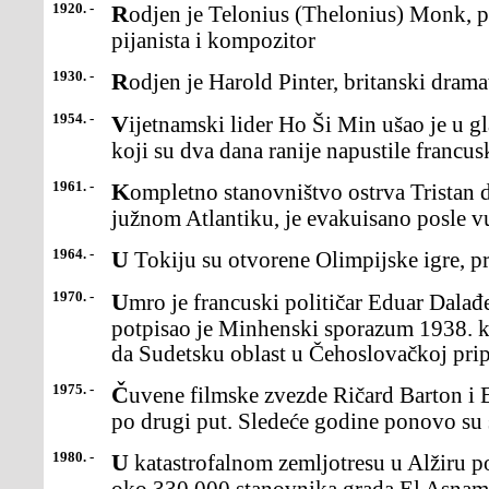
1920. -
Rodjen je Telonius (Thelonius) Monk, proslavljeni američki džez
pijanista i kompozitor
1930. -
Rodjen je Harold Pinter, britanski dram
1954. -
Vijetnamski lider Ho Ši Min ušao je u glavni grad Vijetnama Hanoj,
koji su dva dana ranije napustile francus
1961. -
Kompletno stanovništvo ostrva Tristan de Kunja (Cunha), u
južnom Atlantiku, je evakuisano posle vu
1964. -
U Tokiju su otvorene Olimpijske igre, pr
1970. -
Umro je francuski političar Eduar Dalađe. Kao premijer Francuske
potpisao je Minhenski sporazum 1938. 
da Sudetsku oblast u Čehoslovačkoj pri
1975. -
Čuvene filmske zvezde Ričard Barton i Elizabet Tejlor venčali su se
po drugi put. Sledeće godine ponovo su s
1980. -
U katastrofalnom zemljotresu u Alžiru poginulo je 2.590 ljudi, a