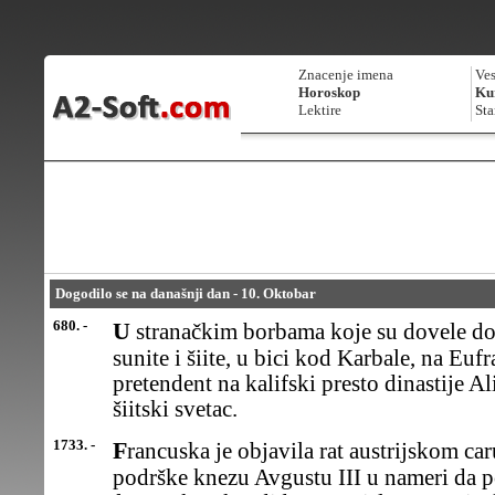
Znacenje imena
Ves
Horoskop
Kur
Lektire
Sta
Dogodilo se na današnji dan - 10. Oktobar
680. -
U stranačkim borbama koje su dovele do rascepa islamskog sveta na
sunite i šiite, u bici kod Karbale, na Eufr
pretendent na kalifski presto dinastije Al
šiitski svetac.
1733. -
Francuska je objavila rat austrijskom caru Karlu VI zbog njegove
podrške knezu Avgustu III u nameri da po