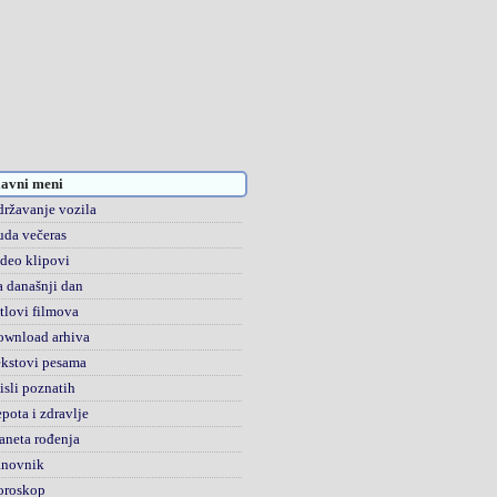
avni meni
ržavanje vozila
da večeras
deo klipovi
 današnji dan
tlovi filmova
ownload arhiva
kstovi pesama
sli poznatih
pota i zdravlje
aneta rođenja
anovnik
oroskop