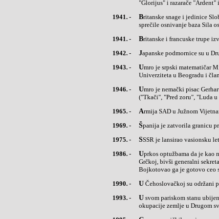
"Glorijus" i razarače "Ardent" 
1941. -
Britanske snage i jedinice Slobodne Francuske su u Drugom svetskom ratu izvršile invaziju Sirije da bi
sprečile osnivanje baza Sila o
1941. -
Britanske i francuske trupe iz
1942. -
Japanske podmornice su u Dr
1943. -
Umro je srpski matematičar Mihajlo Petrović (Mika Alas), osnivač beogradske matematičke škole, profesor
Univerziteta u Beogradu i čla
1946. -
Umro je nemački pisac Gerhart Hauptman (Hauptmann), dobitnik Nobelove nagrade za književnost 1912.
("Tkači", "Pred zoru", "Luda u
1965. -
Armija SAD u Južnom Vijetna
1969. -
Španija je zatvorila granicu p
1975. -
SSSR je lansirao vasionsku le
1986. -
Uprkos optužbama da je kao nacistički oficir u Drugom svetskom ratu odgovoran za zločine u Jugoslaviji i
Grčkoj, bivši generalni sekre
Bojkotovao ga je gotovo ceo s
1990. -
U Čehoslovačkoj su održani p
1993. -
U svom pariskom stanu ubijen je Rene Buske (Bousquet), šef francuske policije za vreme nacističke
okupacije zemlje u Drugom sv