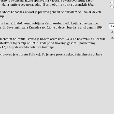
est dana ranije u severozapadnoj Bosni oborila vojska bosanskih Srba.
rije.
Li
ndi. Savet ministara Ruande saopštio je u decembru da je u toj zemlji 1994.
A
A
ubistvo u toj zemlji od 1995. kada je od trovanja gasom u podzemnoj
 12, a hiljade osetilo poledice trovanja.