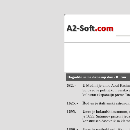
Dogodilo se na današnji dan - 8. Jun
632. -
U Medini je umro Abul Kasim Muhamed, osnivač islama, monoteističke religije zasnovane na "Kuranu".
Sproveo je političko i versko 
kulturnu ekspanziju prema Is
1625. -
Rodjen je italijanski astron
1695. -
Umro je holandski astronom, matematičar i teorijskifizičar Kristijan Hajgens (Christiaan Huygens). Otkrio
je 1655. Saturnov prsten i jeda
konstruisao časovnik sa klatn
1809. -
Umro je engleski političar i pisac Tomas Pejn (ThomasPaine), autor dela "Zdrav razum" i "Američka kriza"