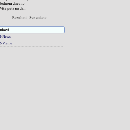
Jednom dnevno
Više puta na dan
Rezultati
|
Sve ankete
nkovi
2-News
2-Vreme