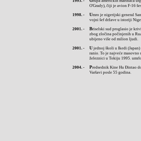
1995. -
Grupa američkih marinaca uspešno je okončala akciju spašavanja kapetana Skota O'Grejdija (Scott
O'Grady), čiji je avion F-16 š
1998. -
Umro je nigerijski general Sani Abača (Abacha), a vlast je preuzeo general Abdulsalam Abubakar, deveti
vojni šef države u istoriji Nige
2001. -
Briselski sud proglasio je krivim i zatražio doživotnu robiju za četiri osobe, među kojima dve opatice,
zbog zločina počinjenih u Rua
ubijeno više od milion ljudi.
2001. -
U jednoj školi u Ikedi (Japan) mentalni bolesnik usmrtio je nožem osam učenika, a 15 nastavnika i učenika
ranio. To je najveće masovno 
železnici u Tokiju 1995. umrlo
2004. -
Predsednik Kine Hu Đintao doputovao je u posetu Poljskoj. To je prva poseta nekog šefa kineske države
Varšavi posle 55 godina.