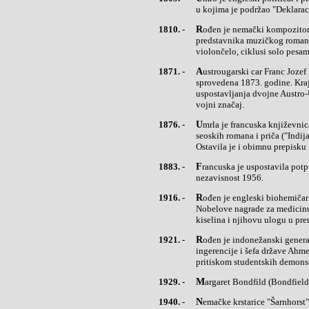
u kojima je podržao "Deklarac
1810. -
Rođen je nemački kompozitor Robert Šuman (Schumann),jedan od najznačajnijih i najuticajnijih
predstavnika muzičkog romantiz
violončelo, ciklusi solo pesam
1871. -
Austrougarski car Franc Jozef I (Franz Josef) objavio je odluku o ukidanju Vojne krajine koja je
sprovedena 1873. godine. Kraji
uspostavljanja dvojne Austro-
vojni značaj.
1876. -
Umrla je francuska književnica Žorž Sand (George),preteča feminizma, autor sentimentalnih, socijalnih i
seoskih romana i priča ("Indija
Ostavila je i obimnu prepisku
1883. -
Francuska je uspostavila potpunu kontrolu nad Tunisom, njenim protektoratom od 1881. Tunis je stekao
nezavisnost 1956.
1916. -
Rođen je engleski biohemičar Frensis Henri Kompton Krik (Francis Henry Compton Crick), dobitik
Nobelove nagrade za medicinu
kiselina i njihovu ulogu u pr
1921. -
Rođen je indonežanski general i diktator Suharto. Uzpomoć vojske 1967. je postao premijer preuzevši
ingerencije i šefa države Ahm
pritiskom studentskih demonst
1929. -
Margaret Bondfild (Bondfield)
1940. -
Nemačke krstarice "Šarnhorst" i "Gnajsenau" su u Drugom svetskom ratu potopile britanski nosač aviona