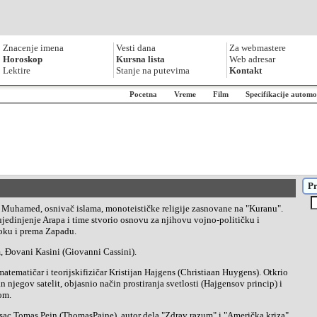
Znacenje imena
Vesti dana
Za webmastere
Horoskop
Kursna lista
Web adresar
Lektire
Stanje na putevima
Kontakt
Pocetna
Vreme
Film
Specifikacije automo
Pr
ujedinjenje Arapa i time stvorio osnovu za njihovu vojno-političku i
toku i prema Zapadu.
om, Đovani Kasini (Giovanni Cassini).
n njegov satelit, objasnio način prostiranja svetlosti (Hajgensov princip) i
om.