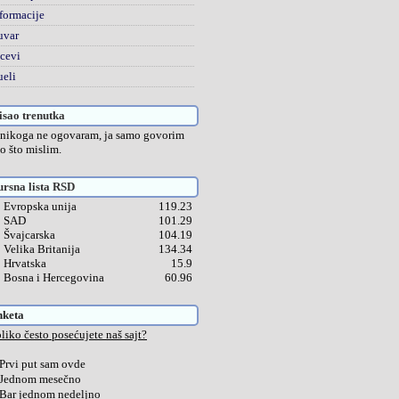
formacije
uvar
cevi
eli
sao trenutka
 nikoga ne ogovaram, ja samo govorim
o što mislim.
rsna lista RSD
Evropska unija
119.23
SAD
101.29
Švajcarska
104.19
Velika Britanija
134.34
Hrvatska
15.9
Bosna i Hercegovina
60.96
nketa
liko često posećujete naš sajt?
Prvi put sam ovde
Jednom mesečno
Bar jednom nedeljno