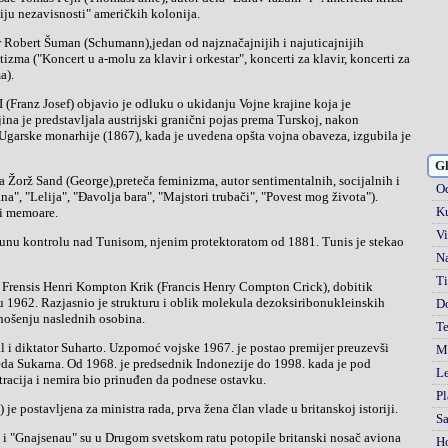
iju nezavisnosti" američkih kolonija.
ma ("Koncert u a-molu za klavir i orkestar", koncerti za klavir, koncerti za
a).
na je predstavljala austrijski granični pojas prema Turskoj, nakon
Ugarske monarhije (1867), kada je uvedena opšta vojna obaveza, izgubila je
Gl
Od
na", "Lelija", "Đavolja bara", "Majstori trubači", "Povest mog života").
Ku
 i memoare.
Vi
Na
Ti
 1962. Razjasnio je strukturu i oblik molekula dezoksiribonukleinskih
D
enošenju naslednih osobina.
Te
Mi
eda Sukarna. Od 1968. je predsednik Indonezije do 1998. kada je pod
Le
racija i nemira bio prinuđen da podnese ostavku.
Pl
 je postavljena za ministra rada, prva žena član vlade u britanskoj istoriji.
S
H