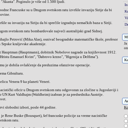
i "Akasta". Poginulo je više od 1.500 ljudi.
In
K
sovine.
Vi
vršile su invaziju na Siriju da bi sprečile izgradnju nemačkih baza u Siriji.
Du
ugom svetskom ratu bombardovale najveći australijski grad Sidnej.
Mi
Ja
n Srpske kraljevske akademije.
on
 Hristu Emanuel Kvint", "Dabrovo krzno", "Ifigenija u Delfima").
Ku
mu je dobila ovlašćenje da preduzima ofanzivne operacije.
rema Gibraltaru.
telicu Venera 9 ka planeti Veneri.
tar UN Kurt Valdhajm (Waldheim) izabran je za predsednika Austrije.
vet.
A
rvi slobodni izbori, posle 44 godine.
Ko
etskom ratu.