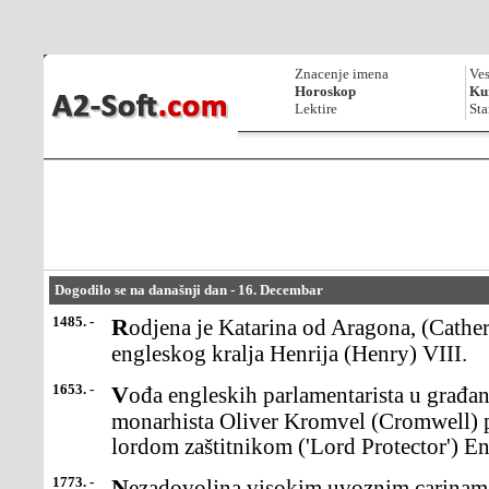
Znacenje imena
Ves
Horoskop
Kur
Lektire
Sta
Dogodilo se na današnji dan - 16. Decembar
1485. -
Rodjena je Katarina od Aragona, (Catherine of Aragon), prva žena
engleskog kralja Henrija (Henry) VIII.
1653. -
Vođa engleskih parlamentarista u građanskom ratu protiv
monarhista Oliver Kromvel (Cromwell) 
lordom zaštitnikom ('Lord Protector') Eng
1773. -
Nezadovoljna visokim uvoznim carinama i britanskom