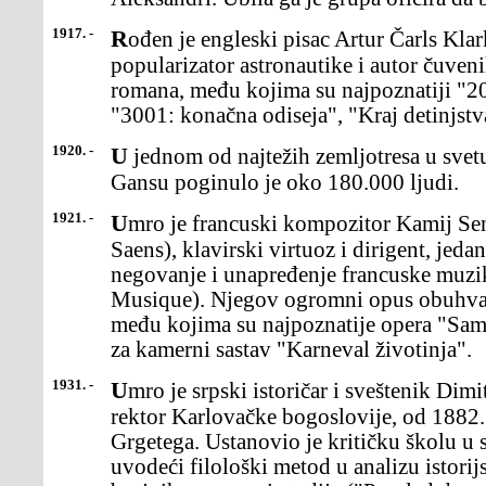
1917. -
Rođen je engleski pisac Artur Čarls Klark (Arthur Ćarles Clarke),
popularizator astronautike i autor čuven
romana, među kojima su najpoznatiji "20
"3001: konačna odiseja", "Kraj detinjstv
1920. -
U jednom od najtežih zemljotresa u svetu, u kineskoj provinciji
Gansu poginulo je oko 180.000 ljudi.
1921. -
Umro je francuski kompozitor Kamij Sen Sans (Camille Saint
Saens), klavirski virtuoz i dirigent, jeda
negovanje i unapređenje francuske muzik
Musique). Njegov ogromni opus obuhvat
među kojima su najpoznatije opera "Sams
za kamerni sastav "Karneval životinja".
1931. -
Umro je srpski istoričar i sveštenik Dimitrije Ruvarac, profesor i
rektor Karlovačke bogoslovije, od 1882.
Grgetega. Ustanovio je kritičku školu u sr
uvodeći filološki metod u analizu istorij