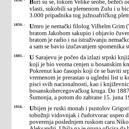
1838. -
Buri su se, tokom Velike seobe, bežeći od britanske kolonijalne
vlasti, sukobili sa plemenom Zulu i u bi
3.000 pripadnika tog južnoafričkog ple
1859. -
Umro je nemački filolog Vilhelm Grim (Wilhelm Grimm), koji je sa
bratom Jakobom sakupio i objavio čuvene
bratom je radio i na istraživanju nemačkog
a sam se bavio izučavanjem spomenika s
1885. -
U Sarajevu je počeo da izlazi srpski književni list "Bosanska vila",
koji je bio veoma cenjen u bosanskim k
Pokrenut kao časopis koji će se baviti 
vremenom je prerastao u ugledni list u ko
pisci svih nacionalnosti, kao i književnic
bosanskohercegovačkog kruga. Do 1887.
Šumonja, a potom do zabrane 15. juna 1
1916. -
Ubijen je ruski monah i pustolov Grigorij Raspućin, koji je, kao
tobožnji vidovnjak i čudotvorac uspeo 
poverenja poslednjem ruskom caru Nikoli 
Aleksandri. Ubila ga je grupa oficira da 