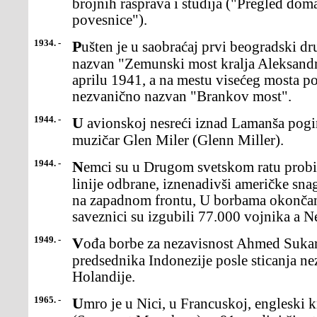
brojnih rasprava i studija ("Pregled doma
povesnice").
1934. -
Pušten je u saobraćaj prvi beogradski drumski most preko Save,
nazvan "Zemunski most kralja Aleksandr
aprilu 1941, a na mestu visećeg mosta p
nezvanično nazvan "Brankov most".
1944. -
U avionskoj nesreći iznad Lamanša poginuo je američki džez-
muzičar Glen Miler (Glenn Miller).
1944. -
Nemci su u Drugom svetskom ratu probili u Ardenima savezničke
linije odbrane, iznenadivši američke sna
na zapadnom frontu, U borbama okonč
saveznici su izgubili 77.000 vojnika a 
1949. -
Vođa borbe za nezavisnost Ahmed Sukarno izabran je za prvog
predsednika Indonezije posle sticanja ne
Holandije.
1965. -
Umro je u Nici, u Francuskoj, engleski književnik Somerset Mom