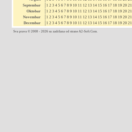
Septembar
1
2
3
4
5
6
7
8
9
10
11
12
13
14
15
16
17
18
19
20
21
Oktobar
1
2
3
4
5
6
7
8
9
10
11
12
13
14
15
16
17
18
19
20
21
Novembar
1
2
3
4
5
6
7
8
9
10
11
12
13
14
15
16
17
18
19
20
21
Decembar
1
2
3
4
5
6
7
8
9
10
11
12
13
14
15
16
17
18
19
20
21
Sva prava © 2008 - 2026 su zadržana od strane A2-Soft.Com.