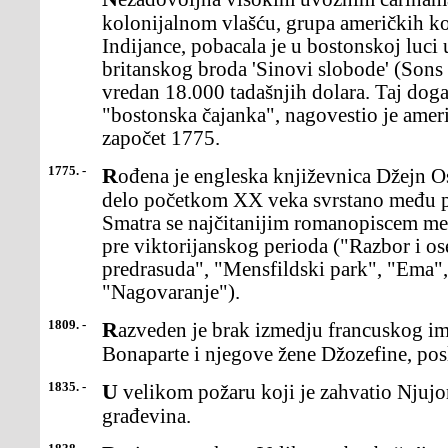
kolonijalnom vlašću, grupa američkih ko
Indijance, pobacala je u bostonskoj luci
britanskog broda 'Sinovi slobode' (Sons 
vredan 18.000 tadašnjih dolara. Taj doga
"bostonska čajanka", nagovestio je ameri
započet 1775.
1775. -
Rođena je engleska književnica Džejn Ostin (Jane Austen), čije je
delo početkom XX veka svrstano među pis
Smatra se najčitanijim romanopiscem međ
pre viktorijanskog perioda ("Razbor i os
predrasuda", "Mensfildski park", "Ema",
"Nagovaranje").
1809. -
Razveden je brak izmedju francuskog imperatora Napoleona
Bonaparte i njegove žene Džozefine, posl
1835. -
U velikom požaru koji je zahvatio Njujork uništeno je 600
građevina.