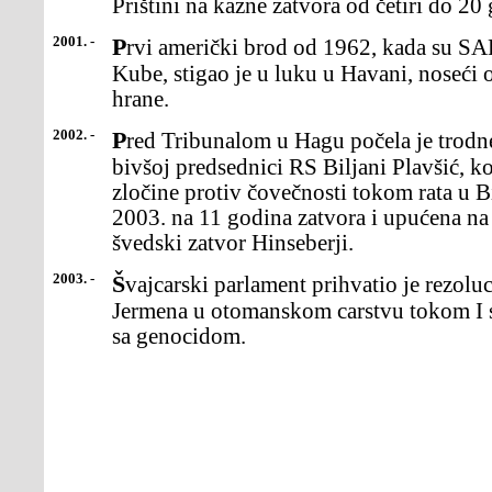
Prištini na kazne zatvora od četiri do 20
2001. -
Prvi američki brod od 1962, kada su SAD uvele embargo protiv
Kube, stigao je u luku u Havani, noseći
hrane.
2002. -
Pred Tribunalom u Hagu počela je trodnevna rasprava o presudi
bivšoj predsednici RS Biljani Plavšić, ko
zločine protiv čovečnosti tokom rata u B
2003. na 11 godina zatvora i upućena na
švedski zatvor Hinseberji.
2003. -
Švajcarski parlament prihvatio je rezoluciju kojom se ubijanje
Jermena u otomanskom carstvu tokom I s
sa genocidom.