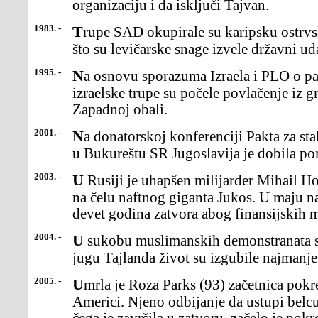
organizaciju i da isključi Tajvan.
1983. -
Trupe SAD okupirale su karipsku ostrvsku državu Grenadu,nakon
što su levičarske snage izvele državni ud
1995. -
Na osnovu sporazuma Izraela i PLO o palestinskojsamoupravi,
izraelske trupe su počele povlačenje iz 
Zapadnoj obali.
2001. -
Na donatorskoj konferenciji Pakta za stabilnostjugoistočne Evrope
u Bukureštu SR Jugoslavija je dobila p
2003. -
U Rusiji je uhapšen milijarder Mihail Hodorkovski, koji se nalazio
na čelu naftnog giganta Jukos. U maju n
devet godina zatvora abog finansijskih ma
2004. -
U sukobu muslimanskih demonstranata sa vojskom i policijomna
jugu Tajlanda život su izgubile najmanje
2005. -
Umrla je Roza Parks (93) začetnica pokreta za zaštituprava crnaca u
Americi. Njeno odbijanje da ustupi belcu