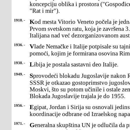
koncepciju oblika i prostora ("Gospođic
"Rat i mir").
1918. -
Kod mesta Vitorio Veneto počela je jedna od poslednjihbitaka u
Prvom svetskom ratu, koja je završena
Italijana nad već dezorganizovanom au
1936. -
Vlade Nemačke i Italije potpisale su tajni protokol ouzajamnoj
pomoći, kojim je formirana osovina Rim
1938. -
Libija je postala sastavni deo Italije.
1949. -
Sprovodeći blokadu Jugoslavije nakon Rezolucije Informbiroa,
SSSR je otkazao gostoprimstvo jugosl
Moskvi, što su potom učinile i ostale z
Blokada Jugoslavije trajala je do 1955.
1956. -
Egipat, Jordan i Sirija su osnovali jedinstvenu vojnu komandu radi
koordinacije odbrane od Izraelskog napa
1971. -
Generalna skupština UN je odlučila da primi Kinu usvetsku