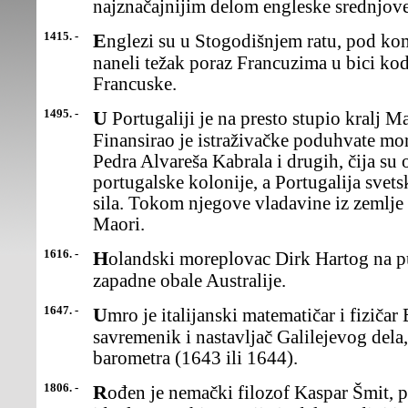
najznačajnijim delom engleske srednjov
1415. -
Englezi su u Stogodišnjem ratu, pod komandom kralja Henrija V,
naneli težak poraz Francuzima u bici ko
Francuske.
1495. -
U Portugaliji je na presto stupio kralj Manuel I Veliki ili Srećni.
Finansirao je istraživačke poduhvate m
Pedra Alvareša Kabrala i drugih, čija su 
portugalske kolonije, a Portugalija svet
sila. Tokom njegove vladavine iz zemlje s
Maori.
1616. -
Holandski moreplovac Dirk Hartog na putu prema Javi otkrio je
zapadne obale Australije.
1647. -
Umro je italijanski matematičar i fizičar Evangelista Toričeli,
savremenik i nastavljač Galilejevog dela
barometra (1643 ili 1644).
1806. -
Rođen je nemački filozof Kaspar Šmit, poznatkao Maks Štirner,