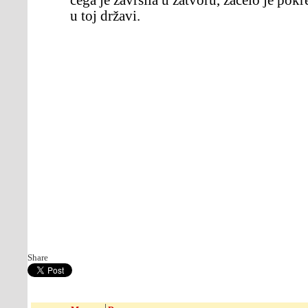
čega je završila u zatvoru, začelo je pokr
u toj državi.
Share