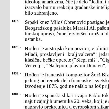
ideolog anarhizma, čije je delo "Jedini i
izazvalo burnu reakciju građanske inteli
bilo zabranjeno.
1815. -
Srpski knez Miloš Obrenović postigao je sporazum savezirom
Beogradskog pašaluka Marašli Ali pašom
turskoj upravi, čime je završen oružani
ustanka.
1825. -
Rođen je austrijski kompozitor, violinista i dirigent Johan Štraus
Mlađi, proslavljeni "kralj valcera" i jed
klasične bečke operete ("Slepi miš", "Ci
Veneciji", "Na lepom plavom Dunavu", "
1838. -
Rođen je francuski kompozitor Žorž Bize, autor opere "Karmen",
jednog od remek-dela francuske i svetske
izvođenje 1875. godine naišlo na loš prij
1881. -
Rođen je španski slikar i vajar Pablo Pikaso, jedan od najvećih i
najuticajnijih umetnika 20. veka, koji 
napravio prekretnicu u evropskom slikar