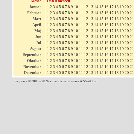
Mesec
Dan u mesecu
Januar
1
2
3
4
5
6
7
8
9
10
11
12
13
14
15
16
17
18
19
20
21
Februar
1
2
3
4
5
6
7
8
9
10
11
12
13
14
15
16
17
18
19
20
21
Mart
1
2
3
4
5
6
7
8
9
10
11
12
13
14
15
16
17
18
19
20
21
April
1
2
3
4
5
6
7
8
9
10
11
12
13
14
15
16
17
18
19
20
21
Maj
1
2
3
4
5
6
7
8
9
10
11
12
13
14
15
16
17
18
19
20
21
Jun
1
2
3
4
5
6
7
8
9
10
11
12
13
14
15
16
17
18
19
20
21
Jul
1
2
3
4
5
6
7
8
9
10
11
12
13
14
15
16
17
18
19
20
21
Avgust
1
2
3
4
5
6
7
8
9
10
11
12
13
14
15
16
17
18
19
20
21
Septembar
1
2
3
4
5
6
7
8
9
10
11
12
13
14
15
16
17
18
19
20
21
Oktobar
1
2
3
4
5
6
7
8
9
10
11
12
13
14
15
16
17
18
19
20
21
Novembar
1
2
3
4
5
6
7
8
9
10
11
12
13
14
15
16
17
18
19
20
21
Decembar
1
2
3
4
5
6
7
8
9
10
11
12
13
14
15
16
17
18
19
20
21
Sva prava © 2008 - 2026 su zadržana od strane A2-Soft.Com.