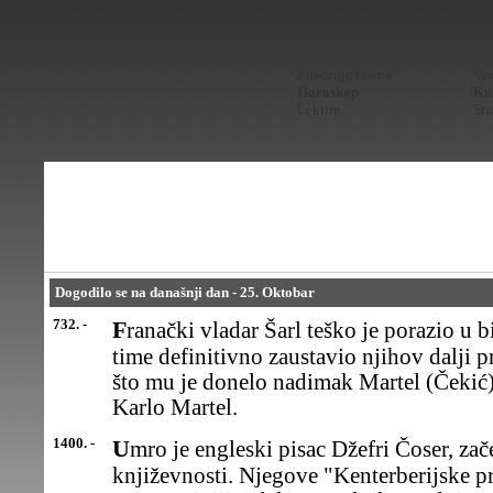
Znacenje imena
Ves
Horoskop
Kur
Lektire
Sta
Dogodilo se na današnji dan - 25. Oktobar
732. -
Franački vladar Šarl teško je porazio u bici kod Poatjea Saracene i
time definitivno zaustavio njihov dalji
što mu je donelo nadimak Martel (Čekić
Karlo Martel.
1400. -
Umro je engleski pisac Džefri Čoser, začetnik moderne engleske
književnosti. Njegove "Kenterberijske pr