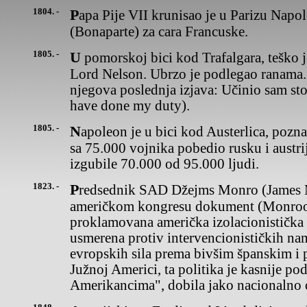
1804. -
Papa Pije VII krunisao je u Parizu Napoleona Bonapartu
(Bonaparte) za cara Francuske.
1805. -
U pomorskoj bici kod Trafalgara, teško je ranjen britanski admiral
Lord Nelson. Ubrzo je podlegao ranama.
njegova poslednja izjava: Učinio sam sto 
have done my duty).
1805. -
Napoleon je u bici kod Austerlica, poznatoj kao "bitka triju careva",
sa 75.000 vojnika pobedio rusku i austri
izgubile 70.000 od 95.000 ljudi.
1823. -
Predsednik SAD Džejms Monro (James Monroe) objavio je u
američkom kongresu dokument (Monroov
proklamovana američka izolacionistička 
usmerena protiv intervencionističkih na
evropskih sila prema bivšim španskim i
Južnoj Americi, ta politika je kasnije p
Amerikancima", dobila jako nacionalno 