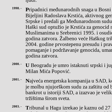
ljudi.
1998. -
Pripadnici međunarodnih snaga u Bosni (Sfor) uhapsili su u
Bijeljini Radoslava Krstića, aktivnog g
Srpske i predali ga Međunarodnom sudu 
Haški sud optužio je Krstića za genocid
Muslimanima u Srebrenici 1995. i osudio
godina zatvora. Žalbeno veće Haškog trib
2004. godine prvostepenu presudu i pra
pomaganje i podržavanje genocida, uman
godina zatvora.
2000. -
U Beogradu je umro istaknuti srpski i jugoslovenski slikar i grafičar
Milan Mića Popović.
2001. -
Najveća energetska kompanija u SAD, korporacija Enron podnela
je molbu njujorškom sudu za zaštitu od b
bankrot u istoriji SAD, a izazvao je veli
tržištima širom sveta.
2003. -
Tribunal u Hagu izrekao je kaznu od 27 godina zatvora Momiru