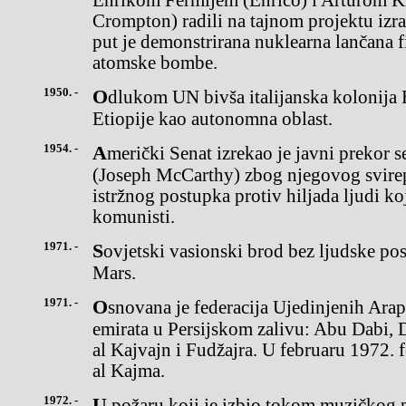
Enrikom Fermijem (Enrico) i Arturom 
Crompton) radili na tajnom projektu izr
put je demonstrirana nuklearna lančana fi
atomske bombe.
1950. -
Odlukom UN bivša italijanska kolonija Eritreja ušla je u sastav
Etiopije kao autonomna oblast.
1954. -
Američki Senat izrekao je javni prekor senatoru Džozefu Makartiju
(Joseph McCarthy) zbog njegovog svir
istržnog postupka protiv hiljada ljudi ko
komunisti.
1971. -
Sovjetski vasionski brod bez ljudske posade Mars 3 spustio se na
Mars.
1971. -
Osnovana je federacija Ujedinjenih Arapskih Emirata od šest
emirata u Persijskom zalivu: Abu Dabi,
al Kajvajn i Fudžajra. U februaru 1972. f
al Kajma.
1972. -
U požaru koji je izbio tokom muzičkog pop festivala u