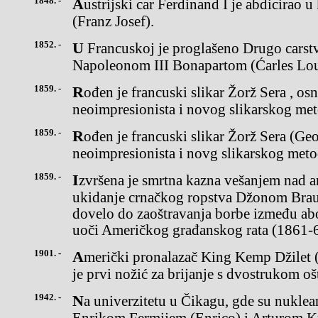
1848. -
Austrijski car Ferdinand I je abdicirao u korist Franca Jozefa I
(Franz Josef).
1852. -
U Francuskoj je proglašeno Drugo carstvo s carem Šarlom Lujem
Napoleonom III Bonapartom (Ćarles Lou
1859. -
Rođen je francuski slikar Žorž Sera , osnivač škole
neoimpresionista i novog slikarskog met
1859. -
Rođen je francuski slikar Žorž Sera (Georges Seurat), osnivač škole
neoimpresionista i novg slikarskog meto
1859. -
Izvršena je smrtna kazna vešanjem nad američkim borcem za
ukidanje crnačkog ropstva Džonom Brau
dovelo do zaoštravanja borbe između abo
uoči Američkog građanskog rata (1861-6
1901. -
Američki pronalazač King Kemp Džilet (Camp Gillette) patentirao
je prvi nožić za brijanje s dvostrukom oš
1942. -
Na univerzitetu u Čikagu, gde su nuklearni fizičari predvođeni