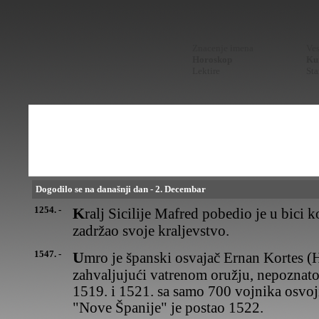
Znacenje imena
Ves
Horoskop
Kur
Lektire
Sta
Dogodilo se na današnji dan - 2. Decembar
1254. -
Kralj Sicilije Mafred pobedio je u bici kod Fođe papsku vojsku i
zadržao svoje kraljevstvo.
1547. -
Umro je španski osvajač Ernan Kortes (Hernan Cortez), koji je
zahvaljujući vatrenom oružju, nepozna
1519. i 1521. sa samo 700 vojnika osvo
"Nove Španije" je postao 1522.