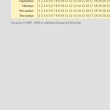
Septembar
1
2
3
4
5
6
7
8
9
10
11
12
13
14
15
16
17
18
19
20
21
Oktobar
1
2
3
4
5
6
7
8
9
10
11
12
13
14
15
16
17
18
19
20
21
Novembar
1
2
3
4
5
6
7
8
9
10
11
12
13
14
15
16
17
18
19
20
21
Decembar
1
2
3
4
5
6
7
8
9
10
11
12
13
14
15
16
17
18
19
20
21
Sva prava © 2008 - 2026 su zadržana od strane A2-Soft.Com.