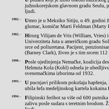
južnokorejskom glavnom gradu Seulu, p
ljudi.
1982. -
Umro je u Meksiko Sitiju, u 49. godini života, britanski filmski
glumac, komičar Marti Feldman (Marty 
1982. -
Hirurg Vilijam de Vris (William, Vries) implementirao je na klinici
Univerziteta Juta u američkom gradu Sol
srce od poliuretana. Pacijent, penzionisa
(Barney Clark), živeo je s tim srcem 112
1990. -
Posle ujedinjenja Nemačke, koalicija desnog centra kancelara
Helmuta Kola (Kohl) odnela je ubedljiv
svenemačkima izborima od 1932.
1993. -
U pucnjavi prilikom pokušaja hapšenja, kolumbijska policija je
ubila šefa medeljinskog kartela kokaina
1994. -
Filipinski feribot sa više od 600 putnika potonuo je u Manilskom
zalivu posle sudara s teretnim brodom. Ž