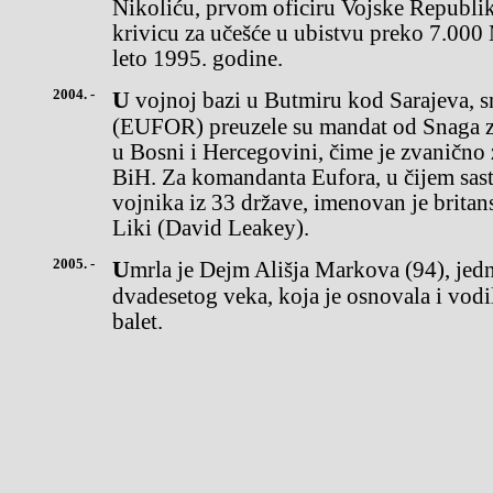
Nikoliću, prvom oficiru Vojske Republik
krivicu za učešće u ubistvu preko 7.000
leto 1995. godine.
2004. -
U vojnoj bazi u Butmiru kod Sarajeva, snage Evropske unije
(EUFOR) preuzele su mandat od Snaga za
u Bosni i Hercegovini, čime je zvanično
BiH. Za komandanta Eufora, u čijem sast
vojnika iz 33 države, imenovan je britan
Liki (David Leakey).
2005. -
Umrla je Dejm Ališja Markova (94), jedna od najslavnijih balerina
dvadesetog veka, koja je osnovala i vodi
balet.