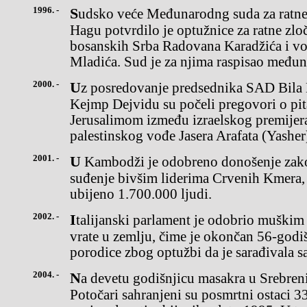
1996. -
Sudsko veće Međunarodng suda za ratne zločine u bivšoj SFRJ u
Hagu potvrdilo je optužnice za ratne zloč
bosanskih Srba Radovana Karadžića i v
Mladića. Sud je za njima raspisao međun
2000. -
Uz posredovanje predsednika SAD Bila Klintona (Bill Clinton), u
Kejmp Dejvidu su počeli pregovori o pit
Jerusalimom između izraelskog premijer
palestinskog vođe Jasera Arafata (Yasher
2001. -
U Kambodži je odobreno donošenje zakona koji bi omogućio
suđenje bivšim liderima Crvenih Kmera, 
ubijeno 1.700.000 ljudi.
2002. -
Italijanski parlament je odobrio muškim naslednicima krune da se
vrate u zemlju, čime je okončan 56-godiš
porodice zbog optužbi da je sarađivala sa
2004. -
Na devetu godišnjicu masakra u Srebrenici, u Memorijalnom centru
Potočari sahranjeni su posmrtni ostaci 