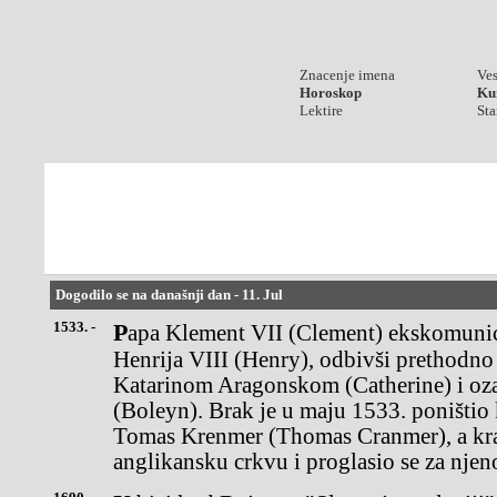
Znacenje imena
Ves
Horoskop
Kur
Lektire
Sta
Dogodilo se na današnji dan - 11. Jul
1533. -
Papa Klement VII (Clement) ekskomunicirao je engleskog kralja
Henrija VIII (Henry), odbivši prethodno 
Katarinom Aragonskom (Catherine) i oz
(Boleyn). Brak je u maju 1533. poništio
Tomas Krenmer (Thomas Cranmer), a kra
anglikansku crkvu i proglasio se za njen