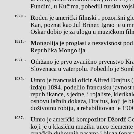
Fundini, u Kučima, pobedili tursku vojs
1920. -
Rođen je američki filmski i pozorišni glumac ruskog porekla Taiđe
Kan, poznat kao Jul Briner. Igrao je u 
Oskar dobio je za ulogu u muzičkom filmu
1921. -
Mongolija je proglasila nezavisnost pod nazivom Narodna
Republika Mongolija.
1921. -
Održano je prvo zvanično prvenstvo Kraljevine Srba, Hrvata i
Slovenaca u vaterpolu. Pobedilo je Som
1935. -
Umro je francuski oficir Alfred Drajfus (Dreyfus), čije je suđenje za
izdaju 1894. podelilo francusku javnost 
republikance, s jedne, i rojaliste, klerika
osnovu lažnih dokaza, Drajfus, koji je bi
doživotnu robiju, a rehabilitovan je 190
1937. -
Umro je američki kompozitor Džordž Geršvin (George Gershnjin),
koji je u klasičnu muziku uneo elemente
crnačkih duhovnih pesama i bluza (opera