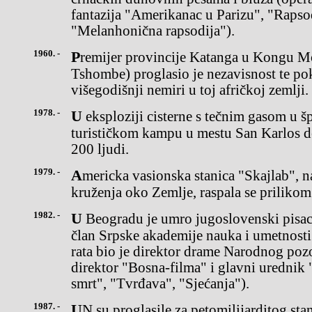
fantazija "Amerikanac u Parizu", "Rapso
"Melanhonična rapsodija").
1960. -
Premijer provincije Katanga u Kongu Moiz Čombe (Moise
Tshombe) proglasio je nezavisnost te pok
višegodišnji nemiri u toj afričkoj zemlji.
1978. -
U eksploziji cisterne s tečnim gasom u španskom mediteranskom
turističkom kampu u mestu San Karlos de
200 ljudi.
1979. -
Americka vasionska stanica "Skajlab", nakon šestogodišnjeg
kruženja oko Zemlje, raspala se prilikom
1982. -
U Beogradu je umro jugoslovenski pisac Mehmed-Meša Selimović,
član Srpske akademije nauka i umetnost
rata bio je direktor drame Narodnog pozo
direktor "Bosna-filma" i glavni urednik "
smrt", "Tvrđava", "Sjećanja").
1987. -
UN su proglasile za petomilijarditog stanovnika planete