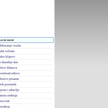
avni meni
ržavanje vozila
da večeras
deo klipovi
 današnji dan
tlovi filmova
ownload arhiva
kstovi pesama
sli poznatih
pota i zdravlje
aneta rođenja
anovnik
oroskop