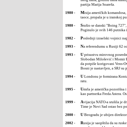
partija Marija Soareša.
1980 -
Misija američkih komandosa, koja je trebalo da spase uTeheranu 53 člana ambasade SAD, pretvorene u
taoce, propala je u iranskoj 
1980 -
Srušio se danski "Boing 727", koji je čarter letomprevozio britanske turiste na liniji Mančester-Tenerife.
Poginulo je svih 146 putnika 
1982 -
Poslednji izraelski vojnici 
1993 -
Na referendumu u Rusiji 62 o
1993 -
U prisustvu mirovnog posrednika lorda Ovena, predsedniciSRJ, Srbije i Crne Gore Dobrica Ćosić,
Slobodan Milošević i Momir B
da potpiše korigovani Vens-Ov
Bosni je nastavljen, a SRJ su
1994 -
U Londonu je formirana Kontakt grupa za koordinacijudiplomatskih akcija SAD, Rusije i EU u bosanskom
ratu.
1995 -
Umrla je američka pozorišna i filmska glumica DžindžerRodžers, koja je svetsku slavu stekla u mjuziklima
kao partnerka Freda Astera. Osk
1999 -
Avijacija NATO-a srušila je drumsko-železnički "Žeželjev most", već oštećen u tri napada prethodnih dana.
Time je Novi Sad ostao bez po
2000 -
U Beogradu je ubijen direkto
2002 -
Rusija je saopštila da su ruske trupe ubile jednog odnajtraženijih ljudi u zemlji - Kataba, čečenskog lidera