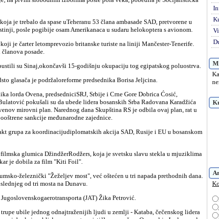
In
K
pustinji, posle pogibije osam Amerikanaca u sudaru helokoptera s avionom.
Vi
Du
i članova posade.
Mi
napustili su Sinaj,okončavši 15-godišnju okupaciju tog egipatskog poluostrva.
Ka
dsto glasača je podržaloreforme predsednika Borisa Jeljcina.
ne
ulatović pokušali su da ubede lidera bosanskih Srba Radovana Karadžića
Ku
enov mirovni plan. Narednog dana Skupština RS je odbila ovaj plan, rat u
 pooštrene sankcije međunarodne zajednice.
ar je dobila za film "Kiti Foil".
A
slednjeg od tri mosta na Dunavu.
Ko
r Jugoslovenskogaerotransporta (JAT) Žika Petrović.