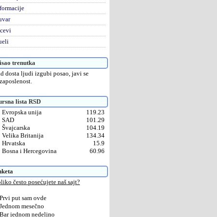
formacije
uvar
cevi
eli
sao trenutka
d dosta ljudi izgubi posao, javi se
zaposlenost.
rsna lista RSD
Evropska unija
119.23
SAD
101.29
Švajcarska
104.19
Velika Britanija
134.34
Hrvatska
15.9
Bosna i Hercegovina
60.96
nketa
liko često posećujete naš sajt?
Prvi put sam ovde
Jednom mesečno
Bar jednom nedeljno