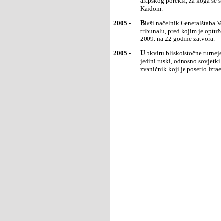
arapskog porekla, za koga se 
Kaidom.
2005 -
Bivši načelnik Generalštaba Vojske Jugoslavije NebojšaPavković dobrovoljno se predao Haškom
tribunalu, pred kojim je optu
2009. na 22 godine zatvora.
2005 -
U okviru bliskoistočne turneje predsednik Rusije VladimirPutin posetio je Egipat i Izrael. On je prvi i
jedini ruski, odnosno sovjetki 
zvaničnik koji je posetio Izrae