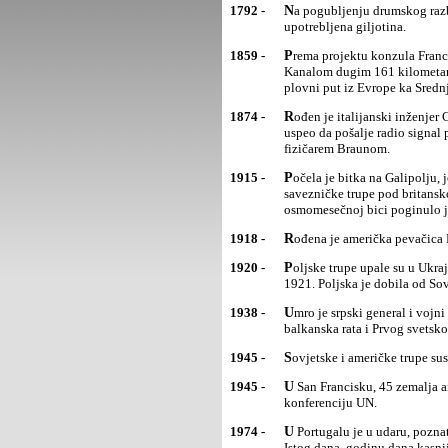
1792 -
Na pogubljenju drumskog razbojnika Žaka Peletjea na trgu De Grev u Parizu u Francuskoj je prvi put
upotrebljena giljotina.
1859 -
Prema projektu konzula Francuske u Aleksandriji Ferdinanade Lesepsa, počelo je kopanje Sueckog kanala.
Kanalom dugim 161 kilometar 
plovni put iz Evrope ka Sredn
1874 -
Rođen je italijanski inženjer Guljermo Markoni. Radio je na usavršavanju bežične telegrafije i prvi je
uspeo da pošalje radio signal
fizičarem Braunom.
1915 -
Počela je bitka na Galipolju, jedna od najvećih bitaka uPrvom svetskom ratu, u kojoj je Turska pobedila
savezničke trupe pod britansk
osmomesečnoj bici poginulo j
1918 -
Rođena je američka pevačica 
1920 -
Poljske trupe upale su u Ukrajinu, potom brzo napredovalei 6. maja zauzele Kijev. Mirom u Rigi 12. marta
1921. Poljska je dobila od Sov
1938 -
Umro je srpski general i vojni pisac Živko Pavlović,član Srpske kraljevske akademije, učesnik oba
balkanska rata i Prvog svetsko
1945 -
Sovjetske i američke trupe s
1945 -
U San Francisku, 45 zemalja antihitlerovske koalicije,uključujući Jugoslaviju, počelo je osnivačku
konferenciju UN.
1974 -
U Portugalu je u udaru, poznatom kao "revolucijakaranfila", oboren autokratski režim Marsela Kaetana.
Istog dana, godinu dana kasni