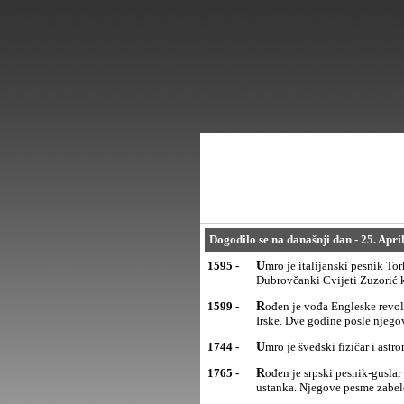
Dogodilo se na današnji dan - 25. Apri
1595 -
Umro je italijanski pesnik Torkvato Taso autor epa "Oslobođeni Jerusalim". Jedan broj pesama posvetio je
Dubrovčanki Cvijeti Zuzorić k
1599 -
Rođen je vođa Engleske revolucije Oliver Kromvel koji je 1653. postao protektor Engleske, Škotske i
Irske. Dve godine posle njego
1744 -
Umro je švedski fizičar i ast
1765 -
Rođen je srpski pesnik-guslar Filip Višnjić, koji jeopevao sve značajnije događaje iz Prvog srpskog
ustanka. Njegove pesme zabele