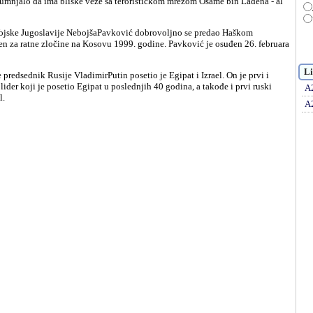
sumnjalo da ima bliske veze sa terorističkom mrežom Osame bin Ladena - al
žen za ratne zločine na Kosovu 1999. godine. Pavković je osuđen 26. februara
Li
lider koji je posetio Egipat u poslednjih 40 godina, a takođe i prvi ruski
A
l.
A