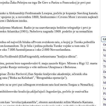
spojeno je, u novembru 1869, Sredozemno i Crveno More i stvoren najkraći
jem i Dalekom istoku.
 preko Atlantika (1901). Nobelovu nagradu 1909. podelio je sa nemačkim
Gl
Od
om komandom. To je bila i jedina pobeda Turske vojske u tom ratu. U
e oko 7.000 Australijanaca i oko 2.000 Novozelanđana.
Ku
Vi
Ela Ficdžerald (EllaFitzgerald), nekrunisana "kraljica džeza".
Na
Ti
jetske Rusije teritoriju s više miliona Ukrajinaca i Belorusa.
D
Te
g rata ("Bitka na Kolubari", "Beogradska operacija").
Mi
usrele su se prvi put uDrugom svetskom ratu kod mesta Torgau u Nemačkoj.
Le
Pl
S
H
je, na prvim slobodnim izborima posle pola veka, pobedila je Socijalistička