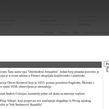
Znacenje imena
Vesti dana
Za webmastere
Horoskop
Kursna lista
Web adresar
Lektire
Stanje na putevima
Kontakt
Pocetna
Vreme
Film
Specifikacije automo
Pr
l
oja je u svom salonu u Firenci okupljala književnike i umetnike.
ve smrti 1658, obnovljena je monarhija.
ronom Anders Celzijus, izumitelj jedne od skala za merenje toplote.
žio je Vuk Stefanović Karadžić.