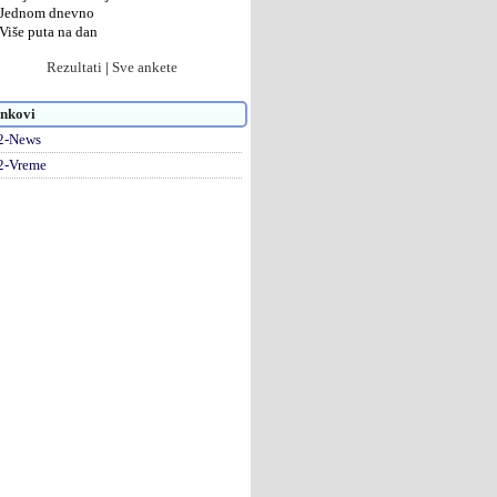
Jednom dnevno
Više puta na dan
Rezultati
|
Sve ankete
nkovi
2-News
2-Vreme