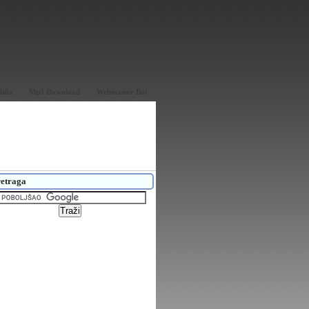
bila
Mp3 Download
Webmaster Bot
etraga