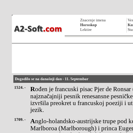
Znacenje imena
Ves
Horoskop
Kur
Lektire
Sta
Dogodilo se na današnji dan - 11. Septembar
1524. -
Rođen je francuski pisac Pjer de Ronsar (Pierre, Ronsard),
najznačajniji pesnik renesansne pesničke 
izvršila preokret u francuskoj poeziji i ut
jezik.
1709. -
Anglo-holandsko-austrijske trupe pod komandom vojvode od
Marlboroa (Marlborough) i princa Euge