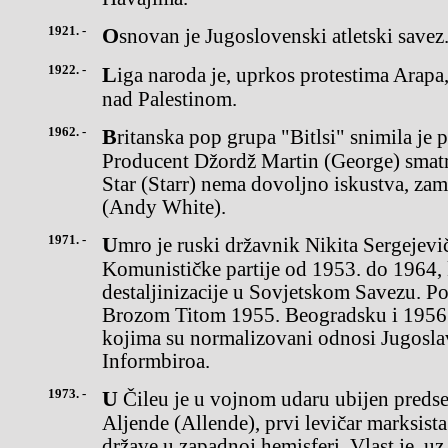
1921. -
Osnovan je Jugoslovenski atletski savez
1922. -
Liga naroda je, uprkos protestima Arapa, potvrdila britanski mandat
nad Palestinom.
1962. -
Britanska pop grupa "Bitlsi" snimila je prvi singl "Love me do".
Producent Džordž Martin (George) smatr
Star (Starr) nema dovoljno iskustva, za
(Andy White).
1971. -
Umro je ruski državnik Nikita Sergejevič Hruščov, šef sovjetske
Komunističke partije od 1953. do 1964, 
destaljinizacije u Sovjetskom Savezu. Po
Brozom Titom 1955. Beogradsku i 1956.
kojima su normalizovani odnosi Jugoslav
Informbiroa.
1973. -
U Čileu je u vojnom udaru ubijen predsednik Čilea Salvador
Aljende (Allende), prvi levičar marksista
države u zapadnoj hemisferi. Vlast je, 