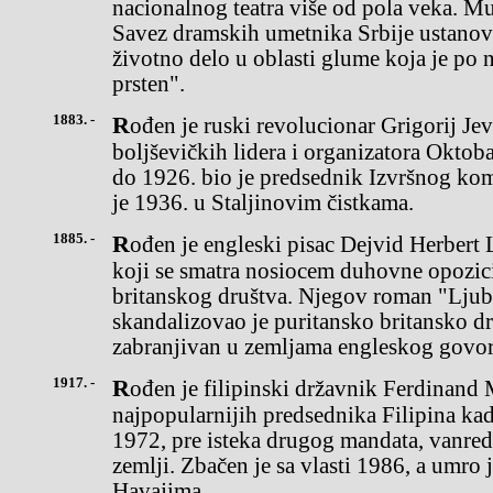
nacionalnog teatra više od pola veka. Mu
Savez dramskih umetnika Srbije ustanovi
životno delo u oblasti glume koja je po
prsten".
1883. -
Rođen je ruski revolucionar Grigorij Jevsejevič Zinovjev, jedan od
boljševičkih lidera i organizatora Oktob
do 1926. bio je predsednik Izvršnog kom
je 1936. u Staljinovim čistkama.
1885. -
Rođen je engleski pisac Dejvid Herbert Lorens (David, Lanjrence),
koji se smatra nosiocem duhovne opozici
britanskog društva. Njegov roman "Ljuba
skandalizovao je puritansko britansko d
zabranjivan u zemljama engleskog govo
1917. -
Rođen je filipinski državnik Ferdinand Markos (Marcos). Jedan od
najpopularnijih predsednika Filipina kad
1972, pre isteka drugog mandata, vanredn
zemlji. Zbačen je sa vlasti 1986, a umro 
Havajima.