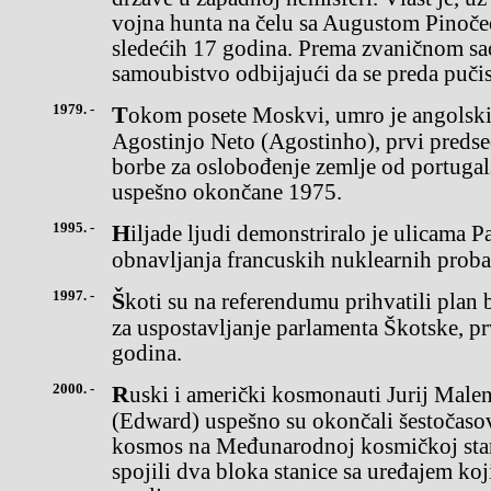
vojna hunta na čelu sa Augustom Pinoče
sledećih 17 godina. Prema zvaničnom sao
samoubistvo odbijajući da se preda puči
1979. -
Tokom posete Moskvi, umro je angolski državnik i pesnik
Agostinjo Neto (Agostinho), prvi preds
borbe za oslobođenje zemlje od portugals
uspešno okončane 1975.
1995. -
Hiljade ljudi demonstriralo je ulicama Pariza u znak protesta zbog
obnavljanja francuskih nuklearnih proba
1997. -
Škoti su na referendumu prihvatili plan britanske laburističke vlade
za uspostavljanje parlamenta Škotske, p
godina.
2000. -
Ruski i američki kosmonauti Jurij Malenčenko i Edvard Lu
(Edward) uspešno su okončali šestočasov
kosmos na Međunarodnoj kosmičkoj stan
spojili dva bloka stanice sa uređajem koj