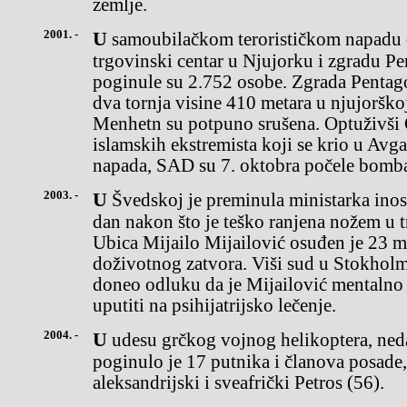
zemlje.
2001. -
U samoubilačkom terorističkom napadu otetim avionima na Svetski
trgovinski centar u Njujorku i zgradu P
poginule su 2.752 osobe. Zgrada Pentago
dva tornja visine 410 metara u njujorško
Menhetn su potpuno srušena. Optuživši 
islamskih ekstremista koji se krio u Avg
napada, SAD su 7. oktobra počele bomb
2003. -
U Švedskoj je preminula ministarka inostranih poslova Ana Lind,
dan nakon što je teško ranjena nožem u
Ubica Mijailo Mijailović osuđen je 23 m
doživotnog zatvora. Viši sud u Stokholm
doneo odluku da je Mijailović mentalno b
uputiti na psihijatrijsko lečenje.
2004. -
U udesu grčkog vojnog helikoptera, nedaleko od Svete Gore,
poginulo je 17 putnika i članova posade,
aleksandrijski i sveafrički Petros (56).