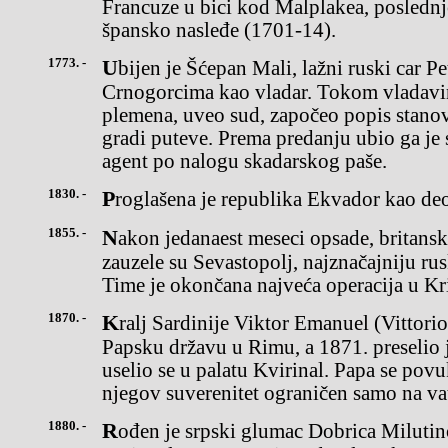
Francuze u bici kod Malplakea, poslednjo
špansko nasleđe (1701-14).
1773. -
Ubijen je Šćepan Mali, lažni ruski car Petar III koji se nametnuo
Crnogorcima kao vladar. Tokom vladavin
plemena, uveo sud, započeo popis stanov
gradi puteve. Prema predanju ubio ga je 
agent po nalogu skadarskog paše.
1830. -
Proglašena je republika Ekvador kao de
1855. -
Nakon jedanaest meseci opsade, britanske, francuske i turske trupe
zauzele su Sevastopolj, najznačajniju r
Time je okončana najveća operacija u K
1870. -
Kralj Sardinije Viktor Emanuel (Vittorio Emmanuele) napao je
Papsku državu u Rimu, a 1871. preselio 
uselio se u palatu Kvirinal. Papa se povu
njegov suverenitet ograničen samo na va
1880. -
Rođen je srpski glumac Dobrica Milutinović, prvak Drame