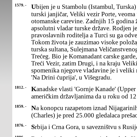
1579. -
Ubijen je u Stambolu (Istambul, Turska) Mehmed Paša Sokolović,
turski janjičar, Veliki vezir Porte, veoma
otomanske carevine. Zadnjih 15 godina ž
apsolutni vladar turske države. Rodjen j
pravoslavnih roditelja a Turci su ga odvel
Tokom života je zauzimao visoke položa
turska sultana, Sulejmana Veličanstveno
Trećeg. Bio je Komanadant carske garde
Treći Vezir, zatim Drugi, i na kraju Velik
spomenika njegove vladavine je i veliki
'Na Drini ćuprija', u Višegradu.
1812. -
Kanadske vlasti 'Gornje Kanade' (Upper Canada) naložile su
američkim državljanima da u roku od 12
1859. -
Na konopcu razapetom iznad Nijagarinih vodopada, Čarls Blondin
(Charles) je pred 25.000 gledalaca preš
1876. -
Srbija i Crna Gora, u savezništvu s Rusi