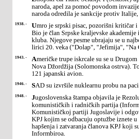
naroda, apel za pomoć povodom invazije I
naroda odredila je sankcije protiv Italije
1938. -
Umro je srpski pisac, pozorišni kritičar i diplomata Milan Rakić.
Bio je član Srpske kraljevske akademije
kluba. Njegove pesme ubrajaju se u najbo
lirici 20. veka ("Dolap", "Jefimija", "Na
1943. -
Američke trupe iskrcale su se u Drugom svetskom ratu na ostrvo
Nova Džordžija (Solomonska ostrva). To
121 japanski avion.
1946. -
SAD su izvršile nuklearnu probu na pac
1948. -
Jugoslovenska štampa objavila je Rezoluciju Informacionog biroa
komunističkih i radničkih partija (Inform
Komunističkoj partiji Jugoslavije i odg
KPJ kojim se odbacuju optužbe iznete u R
hapšenja i zatvaranja članova KPJ koji su
Informbiroa.