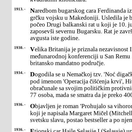
1913. -
Naredbom bugarskog cara Ferdinanda izvršen je prepad na srpsku i
grčku vojsku u Makedoniji. Usledila je b
počeo Drugi balkanski rat u koji je 10. j
zaposevši severnu Bugarsku. Rat je zav
avgusta iste godine.
1930. -
Velika Britanija je priznala nezavisnost Iraka, koji je na
međunarodnoj konferenciji u San Remu 
britansko mandatno područje.
1934. -
Dogodila se u Nemačkoj tzv. 'Noć digačkih noževa' u kojoj su se,
pod imenom 'Operacija čišćenja krvi', Hit
obračunale sa svojim političkim protivn
77 osoba, mada se smatra da je preko 400
1936. -
Objavljen je roman 'Prohujalo sa vihorom' (Gone with the Wind)
koji je napisala Margaret Mičel (Mitchel
svetsku slavu, postao bestseller a po njem
1936. -
Etiopski car Haile Selasije I (Selassie) uputio je, u sedištu Lige