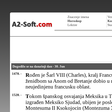
Znacenje imena
Ves
Horoskop
Kur
Lektire
Sta
Dogodilo se na današnji dan - 30. Jun
1470. -
Rođen je Šarl VIII (Charles), kralj Francuske (1483-98), koji je
ženidbom sa Anom od Bretanje dobio u m
neujedinjenu francusku oblast.
1520. -
Tokom španskog osvajanja Meksika u Tenočtitlanu, gde je kasnije
izgrađen Meksiko Sjudad, ubijen je posl
Montesuma II Ksokojocin (Montezuma 