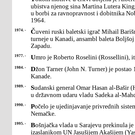
ubistva njenog sina Martina Lutera King
u borbi za ravnopravnost i dobitnika No
1964.
1974. -
Čuveni ruski baletski igrač Mihail Barišnjikov napustio je, tokom
turneje u Kanadi, ansambl baleta Boljšoj t
Zapadu.
1977. -
Umro je Roberto Roselini (Rossellini), it
1984. -
Džon Tarner (John N. Turner) je postao 17. predsednik vlade
Kanade.
1989. -
Sudanski general Omar Hasan al-Bašir (Hassan al-Bashir) oborio je
u državnom udaru vladu Sadeka al-Mahd
1990. -
Počelo je ujedinjavanje privrednih sistema Istočne i Zapadne
Nemačke.
1995. -
Bošnjačka vlada u Sarajevu prekinula je sve kontakte sa specijalnim
izaslanikom UN Jasušijem Akašijem (Yas