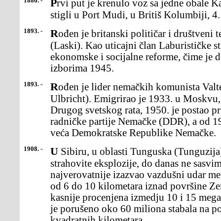
1886. -
Prvi put je krenulo voz sa jedne obale Kanade na drugu. Putnici su
stigli u Port Mudi, u Britiš Kolumbiji, 4.
1893. -
Rođen je britanski političar i društveni teoretičar Harold Leski
(Laski). Kao uticajni član Laburističke s
ekonomske i socijalne reforme, čime je d
izborima 1945.
1893. -
Rođen je lider nemačkih komunista Valter Ulbriht (Walter
Ulbricht). Emigrirao je 1933. u Moskvu,
Drugog svetskog rata, 1950. je postao pr
radničke partije Nemačke (DDR), a od 
veća Demokratske Republike Nemačke.
1908. -
U Sibiru, u oblasti Tunguska (Tunguzija), u Rusiji, je je došlo do
strahovite eksplozije, do danas ne sasvim
najverovatnije izazvao vazdušni udar met
od 6 do 10 kilometara iznad površine Zem
kasnije procenjena izmedju 10 i 15 meg
je porušeno oko 60 miliona stabala na p
kvadratnih kilometara.