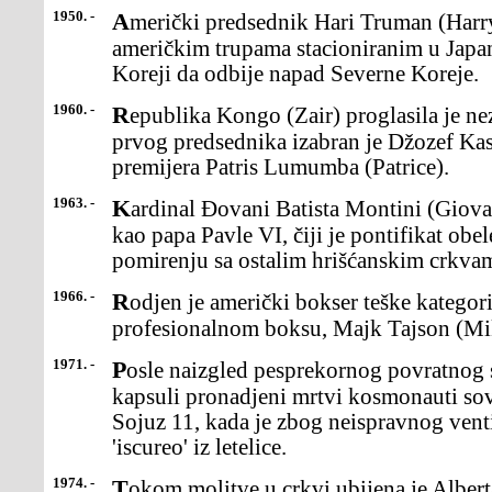
1950. -
Američki predsednik Hari Truman (Harry) izdao je naređenje
američkim trupama stacioniranim u Jap
Koreji da odbije napad Severne Koreje.
1960. -
Republika Kongo (Zair) proglasila je nezavisnost od Belgije. Za
prvog predsednika izabran je Džozef Kas
premijera Patris Lumumba (Patrice).
1963. -
Kardinal Đovani Batista Montini (Giovanni Battista) ustoličen je
kao papa Pavle VI, čiji je pontifikat ob
pomirenju sa ostalim hrišćanskim crkva
1966. -
Rodjen je američki bokser teške kategorije, prvak sveta u
profesionalnom boksu, Majk Tajson (Mi
1971. -
Posle naizgled pesprekornog povratnog sletanja, u Kazahstanu su, u
kapsuli pronadjeni mrtvi kosmonauti so
Sojuz 11, kada je zbog neispravnog vent
'iscureo' iz letelice.
1974. -
Tokom molitve u crkvi ubijena je Alberta King, šest godina nakon