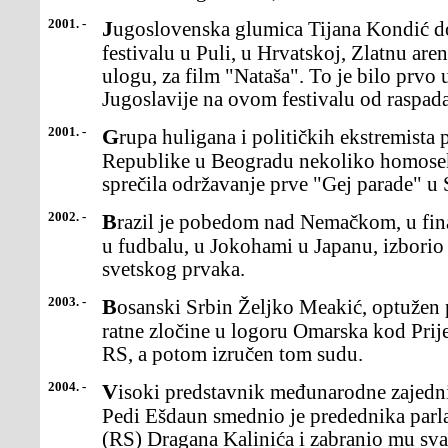
2001. -
Jugoslovenska glumica Tijana Kondić dobila je na filmskom
festivalu u Puli, u Hrvatskoj, Zlatnu are
ulogu, za film "Nataša". To je bilo prvo 
Jugoslavije na ovom festivalu od raspad
2001. -
Grupa huligana i političkih ekstremista pretukla je na Trgu
Republike u Beogradu nekoliko homoseksu
sprečila održavanje prve "Gej parade" u S
2002. -
Brazil je pobedom nad Nemačkom, u finalu 17. svetskog prvenstva
u fudbalu, u Jokohami u Japanu, izborio 
svetskog prvaka.
2003. -
Bosanski Srbin Željko Meakić, optužen pred Haškim tribunalom za
ratne zločine u logoru Omarska kod Prij
RS, a potom izručen tom sudu.
2004. -
Visoki predstavnik međunarodne zajednice u Bosni i Hercegovini
Pedi Ešdaun smednio je predednika par
(RS) Dragana Kalinića i zabranio mu svaki