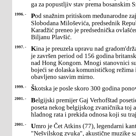
ga za popustljiv stav prema bosanskim S
1996. -
Pod snažnim pritiskom međunarodne zajednice i predsednika Srbije
Slobodana Miloševića, predsednik Repu
Karadžić preneo je predsednička ovlašć
Biljanu Plavšić.
1997. -
Kina je preuzela upravu nad gradom'državom Hong Kongom, čime
je završen period od 156 godina britans
nad Hong Kongom. Mnogi stanovnici su u
bojeći se dolaska komunističkog režima i
obavljeno sasvim mirno.
1999. -
Škotska je posle skoro 300 godina pono
2001. -
Belgijski premijer Gaj Verhofštad posetio je Kongo. To je prva
poseta nekog belgijskog zvaničnika toj a
hladnog rata i prekida odnosa koji su tra
2001. -
Umro je Čet Atkins (77), legendarni kantri gitarista i predvodnik
"Nešvilskog zvuka", akustične muzike s