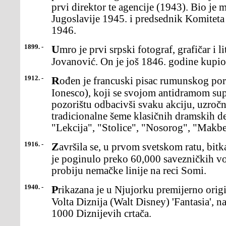
prvi direktor te agencije (1943). Bio je
Jugoslavije 1945. i predsednik Komiteta
1946.
1899. -
Umro je prvi srpski fotograf, grafičar i litograf g. Anastas
Jovanović. On je još 1846. godine kupio
1912. -
Rođen je francuski pisac rumunskog porekla Ežen Jonesko (Eugene
Ionesco), koji se svojom antidramom su
pozorištu odbacivši svaku akciju, uzroč
tradicionalne šeme klasičnih dramskih de
"Lekcija", "Stolice", "Nosorog", "Makbe
1916. -
Završila se, u prvom svetskom ratu, bitka na Somi (Somme) u kojoj
je poginulo preko 60,000 savezničkih v
probiju nemačke linije na reci Somi.
1940. -
Prikazana je u Njujorku premijerno originalna verzija crtanog filma
Volta Diznija (Walt Disney) 'Fantasia', n
1000 Diznijevih crtača.