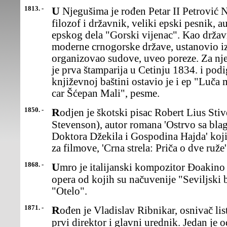
1813. -
U Njegušima je rođen Petar II Petrović Njegoš, crnogorski vladika,
filozof i državnik, veliki epski pesnik, 
epskog dela "Gorski vijenac". Kao držav
moderne crnogorske države, ustanovio izv
organizovao sudove, uveo poreze. Za nj
je prva štamparija u Cetinju 1834. i pod
književnoj baštini ostavio je i ep "Luč
car Šćepan Mali", pesme.
1850. -
Rodjen je škotski pisac Robert Lius Stivenson (Robert Louis
Stevenson), autor romana 'Ostrvo sa blag
Doktora Džekila i Gospodina Hajda' koji 
za filmove, 'Crna strela: Priča o dve ruže'
1868. -
Umro je italijanski kompozitor Đoakino Antonio Rosini, autor 39
opera od kojih su načuvenije "Seviljski 
"Otelo".
1871. -
Rođen je Vladislav Ribnikar, osnivač lista "Politika" (1904), njen
prvi direktor i glavni urednik. Jedan je