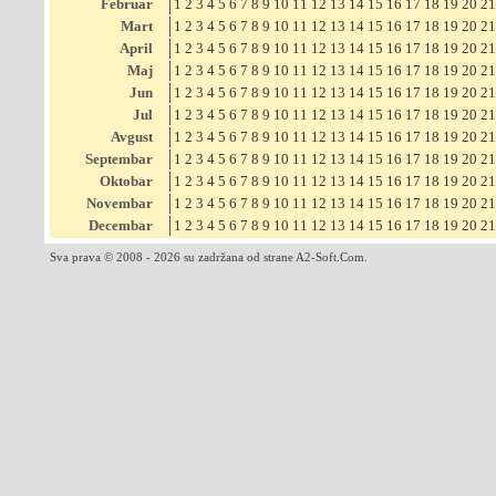
Februar
1
2
3
4
5
6
7
8
9
10
11
12
13
14
15
16
17
18
19
20
21
Mart
1
2
3
4
5
6
7
8
9
10
11
12
13
14
15
16
17
18
19
20
21
April
1
2
3
4
5
6
7
8
9
10
11
12
13
14
15
16
17
18
19
20
21
Maj
1
2
3
4
5
6
7
8
9
10
11
12
13
14
15
16
17
18
19
20
21
Jun
1
2
3
4
5
6
7
8
9
10
11
12
13
14
15
16
17
18
19
20
21
Jul
1
2
3
4
5
6
7
8
9
10
11
12
13
14
15
16
17
18
19
20
21
Avgust
1
2
3
4
5
6
7
8
9
10
11
12
13
14
15
16
17
18
19
20
21
Septembar
1
2
3
4
5
6
7
8
9
10
11
12
13
14
15
16
17
18
19
20
21
Oktobar
1
2
3
4
5
6
7
8
9
10
11
12
13
14
15
16
17
18
19
20
21
Novembar
1
2
3
4
5
6
7
8
9
10
11
12
13
14
15
16
17
18
19
20
21
Decembar
1
2
3
4
5
6
7
8
9
10
11
12
13
14
15
16
17
18
19
20
21
Sva prava © 2008 - 2026 su zadržana od strane A2-Soft.Com.