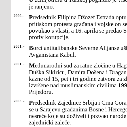
je ranjeno.
2000. -
Predsednik Filipina Džozef Estrada optužen je za korupciju. Pod
pritiskom protesta građana i vojske on s
povukao s vlasti, a 16. aprila se predao
protiv korupcije.
2001. -
Borci antitalibanske Severne Alijanse ušli su u glavni grad
Avganistana Kabul.
2001. -
Međunarodni sud za ratne zločine u Hagu osudio je bosanske Srbe
Duška Sikiricu, Damira Došena i Dragan
kazne od 15, pet i tri godine zatvora za 
izvršene nad muslimanskim civilima 199
Prijedoru.
2003. -
Predsednik Zajednice Srbija i Crna Gora, Svetozar Marović izvinio
se u Sarajevu građanima Bosne i Hercegov
nesreće koje su doživeli i pozvao narode 
zajednički zaleče.