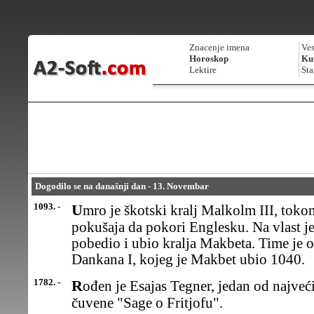
Znacenje imena
Ves
Horoskop
Kur
Lektire
Sta
Dogodilo se na današnji dan - 13. Novembar
1093. -
Umro je škotski kralj Malkolm III, tokom petog bezuspešnog
pokušaja da pokori Englesku. Na vlast j
pobedio i ubio kralja Makbeta. Time je o
Dankana I, kojeg je Makbet ubio 1040.
1782. -
Rođen je Esajas Tegner, jedan od najvećih švedskih pesnika autor
čuvene "Sage o Fritjofu".