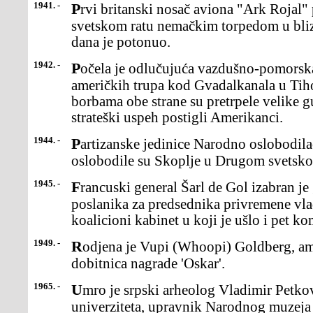
1941. -
Prvi britanski nosač aviona "Ark Rojal" pogođen je u Drugom
svetskom ratu nemačkim torpedom u bliz
dana je potonuo.
1942. -
Počela je odlučujuća vazdušno-pomorska bitka između japanskih i
američkih trupa kod Gvadalkanala u Ti
borbama obe strane su pretrpele velike g
strateški uspeh postigli Amerikanci.
1944. -
Partizanske jedinice Narodno oslobodilačke vojske Jugoslavije
oslobodile su Skoplje u Drugom svetsko
1945. -
Francuski general Šarl de Gol izabran je glasovima svih 555
poslanika za predsednika privremene vlad
koalicioni kabinet u koji je ušlo i pet ko
1949. -
Rodjena je Vupi (Whoopi) Goldberg, američka filmska glumica i
dobitnica nagrade 'Oskar'.
1965. -
Umro je srpski arheolog Vladimir Petković, profesor Beogradskog
univerziteta, upravnik Narodnog muzeja