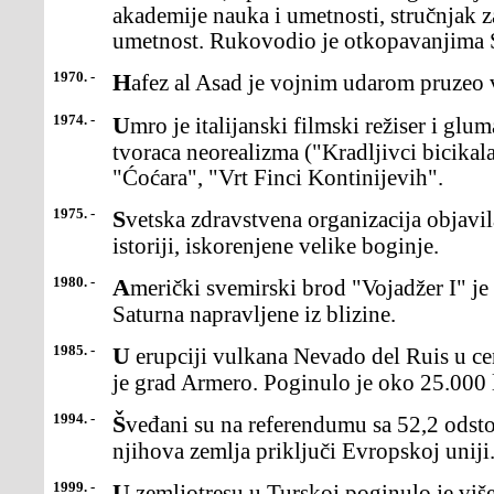
akademije nauka i umetnosti, stručnjak 
umetnost. Rukovodio je otkopavanjima S
1970. -
Hafez al Asad je vojnim udarom pruzeo vl
1974. -
Umro je italijanski filmski režiser i glumac Vitorio de Sika, jedan od
tvoraca neorealizma ("Kradljivci bicikal
"Ćoćara", "Vrt Finci Kontinijevih".
1975. -
Svetska zdravstvena organizacija objavila je da su u Aziji, prvi put u
istoriji, iskorenjene velike boginje.
1980. -
Američki svemirski brod "Vojadžer I" je poslao prve snimke
Saturna napravljene iz blizine.
1985. -
U erupciji vulkana Nevado del Ruis u centralnoj Kolumbiji razoren
je grad Armero. Poginulo je oko 25.000 l
1994. -
Šveđani su na referendumu sa 52,2 odsto glasova odlučili da se
njihova zemlja priključi Evropskoj uniji
1999. -
U zemljotresu u Turskoj poginulo je više od 450 ljudi, a oko 2.500