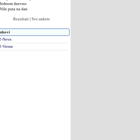
Jednom dnevno
Više puta na dan
Rezultati
|
Sve ankete
nkovi
2-News
2-Vreme