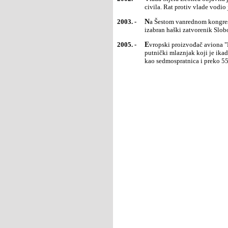
civila. Rat protiv vlade vodio
2003. -
Na Šestom vanrednom kongresu Socijalističke partije Srbije (SPS) za predsednika partije ponovo je
izabran haški zatvorenik Slob
2005. -
Evropski proizvođač aviona "Erbas" predstavio je u Tuluzu (Francuska) svoj novi avion A380, najveći
putnički mlaznjak koji je ikad
kao sedmospratnica i preko 550