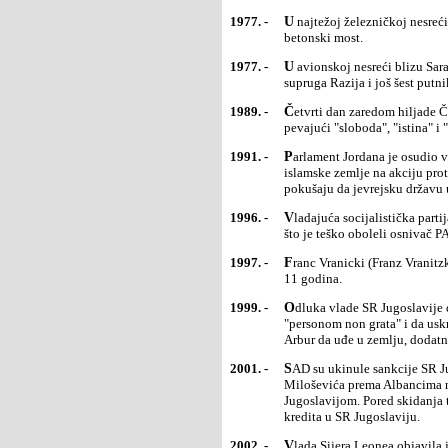
1977. -
U najtežoj železničkoj nesreći u Australiji, oko 80 ljudi je poginulo kada je voz u Sidneju udario u
betonski most.
1977. -
U avionskoj nesreći blizu Sarajeva poginuli su predsednik vlade SFR Jugoslavije Džemal Bijedić, njegova
supruga Razija i još šest putni
1989. -
Četvrti dan zaredom hiljade Čehoslovaka slivalo se ka centralnom praškom trgu Vaclavske namesti
pevajući "sloboda", "istina" i
1991. -
Parlament Jordana je osudio vazdušne napade na Irak u operaciji "Pustinjska oluja" i pozvao arapske i
islamske zemlje na akciju prot
pokušaju da jevrejsku državu u
1996. -
Vladajuća socijalistička partija (PASOK) izabrala je Kostasa Simitisa (Costas) za premijera Grčke, nakon
što je teško oboleli osnivač
1997. -
Franc Vranicki (Franz Vranitzky) podneo je ostavku na položaj austrijskog kancelara na kojem je bio skoro
11 godina.
1999. -
Odluka vlade SR Jugoslavije da predstavnika OEBS na Kosovu Vilijama Vokera (William Walker) proglasi
"personom non grata" i da us
Arbur da uđe u zemlju, dodat
2001. -
SAD su ukinule sankcije SR Jugoslaviji uvedene početkom 1999. zbog politike režima Slobodana
Miloševića prema Albancima n
Jugoslavijom. Pored skidanja t
kredita u SR Jugoslaviju.
2002. -
Vlada Sijera Leonea objavila je kraj građanskog rata tokom kojeg je ubijeno oko 50.000 ljudi, mahom