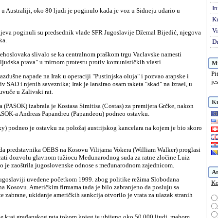
In
K
Vi
ka.
Du
 "ljudska prava" u mirnom protestu protiv komunističkih vlasti.
Mi
Pi
je
iv SAD i njenih saveznika; Irak je lansirao osam raketa "skad" na Izrael, u
vuče u Zalivski rat.
Ku
 PASOK-a Andreas Papandreu (Papandeou) podneo ostavku.
krati dozvolu glavnom tužiocu Međunarodnog suda za ratne zločine Luiz
no je zaoštrila jugoslovenske odnose s međunarodnom zajednicom.
A
Ko
a Kosovu. Američkim firmama tada je bilo zabranjeno da posluju sa
e zabrane, ukidanje američkih sankcija otvorilo je vrata za ulazak stranih