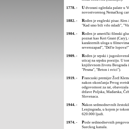
1778. -
U dvorani ogledala palate u Versaju pruski kralj Vilhelm I (Wilhelm) proglašen je za prvog cara
novostvorenog Nemačkog cars
1882. -
Rođen je engleski pisac Alen Aleksander Miln (Alan Alexandre Milne), autor popularnih romana za decu
"Kad smo bili vrlo mladi", "Vi
1904. -
Rođen je američki filmski glumac engleskog porekla Arčibald Aleksander Lič (Archibald Alexander Leać),
poznat kao Keri Grant (Cary)
karakternih uloga u filmovima 
severozapad", "Drž'te lopova!"
1909. -
Rođen je srpski i jugoslovenski pisac Oskar Davičo, koji je 50-ih i 60-ih godina 20. veka izvršio značajan
uticaj na srpsku poeziju. U to
književnom životu Beograda i 
"Pesma", "Beton i svici").
1919. -
Francuski premijer Žorž Klemanso (Georges Clemenceau) otvorio je Versajsku mirovnu konferenciju
nakon okončanja Prvog svetsk
odgovornost za rat, obavezala 
države Poljska, Mađarska, Čeho
Slovenaca.
1944. -
Nakon sedmodnevnih žestokih borbi sovjetske trupe su u Drugom svetskom ratu okončale blokadu
Lenjingrada, u kojem je tokom
620.000 ljudi.
1974. -
Posle sedmodnevnih pregovora Egipat i Izrael potpisali su sporazum o dezangažovanju vojnih snaga duž
Sueckog kanala.