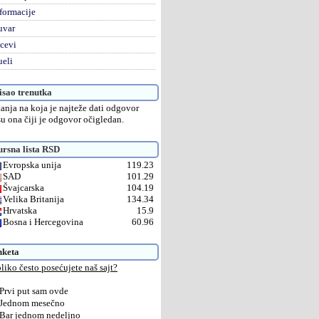
formacije
uvar
cevi
eli
sao trenutka
tanja na koja je najteže dati odgovor
su ona čiji je odgovor očigledan.
rsna lista RSD
Evropska unija
119.23
SAD
101.29
Švajcarska
104.19
Velika Britanija
134.34
Hrvatska
15.9
Bosna i Hercegovina
60.96
nketa
liko često posećujete naš sajt?
Prvi put sam ovde
Jednom mesečno
Bar jednom nedeljno