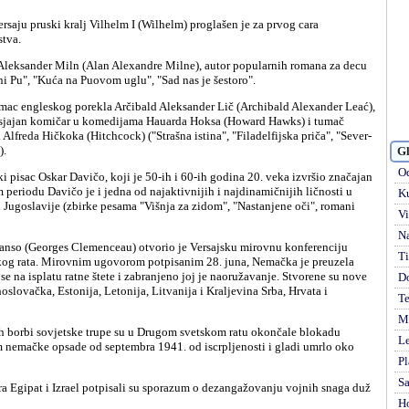
tva.
ni Pu", "Kuća na Puovom uglu", "Sad nas je šestoro".
, sjajan komičar u komedijama Hauarda Hoksa (Howard Hawks) i tumač
Alfreda Hičkoka (Hitchcock) ("Strašna istina", "Filadelfijska priča", "Sever-
).
Gl
Od
m periodu Davičo je i jedna od najaktivnijih i najdinamičnijih ličnosti u
Ku
Jugoslavije (zbirke pesama "Višnja za zidom", "Nastanjene oči", romani
Vi
Na
Ti
og rata. Mirovnim ugovorom potpisanim 28. juna, Nemačka je preuzela
se na isplatu ratne štete i zabranjeno joj je naoružavanje. Stvorene su nove
D
slovačka, Estonija, Letonija, Litvanija i Kraljevina Srba, Hrvata i
Te
Mi
Le
 nemačke opsade od septembra 1941. od iscrpljenosti i gladi umrlo oko
Pl
S
H