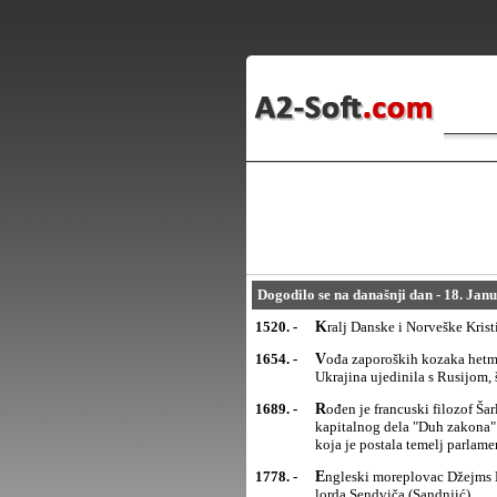
Dogodilo se na današnji dan - 18. Jan
1520. -
Kralj Danske i Norveške Kris
1654. -
Vođa zaporoških kozaka hetman Bogdan Hmeljnicki priznao je vrhovnu vlast moskovskog cara. Time se
Ukrajina ujedinila s Rusijom, 
1689. -
Rođen je francuski filozof Šarl Luj de Sekonda Monteskje (Charles Louis, Secondat, Montescljuieu), autor
kapitalnog dela "Duh zakona" 
koja je postala temelj parlame
1778. -
Engleski moreplovac Džejms Kuk (James Cook) otkrio je Havaje, koje je nazvao Sendvič ostrva po imenu
lorda Sendviča (Sandnjić).