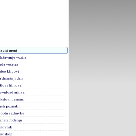
avni meni
ržavanje vozila
da večeras
deo klipovi
 današnji dan
tlovi filmova
ownload arhiva
kstovi pesama
sli poznatih
pota i zdravlje
aneta rođenja
anovnik
oroskop