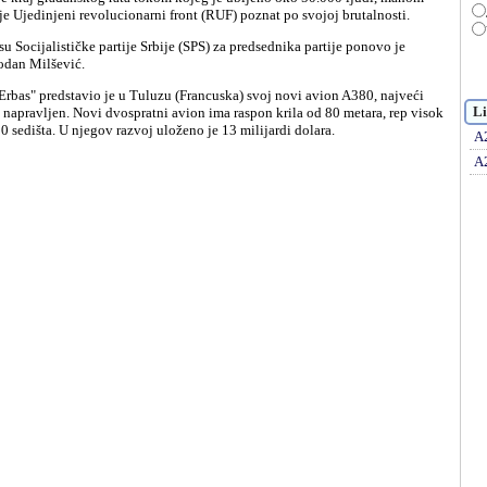
 je Ujedinjeni revolucionarni front (RUF) poznat po svojoj brutalnosti.
odan Milšević.
Li
 napravljen. Novi dvospratni avion ima raspon krila od 80 metara, rep visok
 sedišta. U njegov razvoj uloženo je 13 milijardi dolara.
A
A