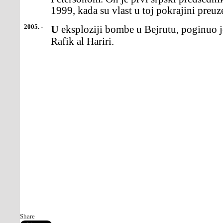
1999, kada su vlast u toj pokrajini preu
2005. -
U eksploziji bombe u Bejrutu, poginuo je bivši libanski premijer
Rafik al Hariri.
Share