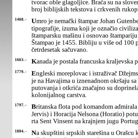
tvorac oble glagoljice. Braća su na slove
broj biblijskih tekstova i crkvenih rukop
1468. -
Umro je nemački štampar Johan Gutenberg (Johann), pronalazač
tipografije, izuma koji je označio civiliz
štamparsku mašinu i osnovao štamparij
Štampao je 1455. Bibliju u više od 100 p
četrdesetak sačuvano.
1663. -
Kanada je postala francuska kraljevska p
1779. -
Engleski moreplovac i istraživač Džejms Kuk (James Cook) ubijen
je na Havajima u iznenadnom okršaju sa
putovanja i otkrića značajno su doprinel
kolonijalnog carstva.
1797. -
Britanska flota pod komandom admirala Džona Džervisa (John
Jervis) i Horacija Nelsona (Horatio) po
rta Sent Vinsent na krajnjem jugu Portuga
1804. -
Na skupštini srpskih starešina u Orašcu kod Aranđelovca doneta je