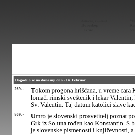
Znacenje imena
Ves
Horoskop
Kur
Lektire
Sta
Dogodilo se na današnji dan - 14. Februar
269. -
Tokom progona hrišćana, u vreme cara Klaudija II spaljen je na
lomači rimski sveštenik i lekar Valentin,
Sv. Valentin. Taj datum katolici slave ka
869. -
Umro je slovenski prosvetitelj poznat po monaškom imenu Kirilo,
Grk iz Soluna rođen kao Konstantin. S 
je slovenske pismenosti i književnosti, a 