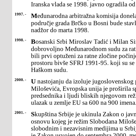
Iranska vlada se 1998. javno ogradila o
1997. -
Međunarodna arbitražna komisija donela je odluku da sporno
područje grada Brčko u Bosni bude sta
nadžor do marta 1998.
1998. -
Bosanski Srbi Miroslav Tadić i Milan Simić predali su se
dobrovoljno Međunarodnom sudu za ratn
bili prvi optuženi za ratne zločine poči
prostoru bivše SFRJ 1991-95. koji su se
Haškom sudu.
2000. -
U nastojanju da izoluje jugoslovenskog predsednika Slobodana
Miloševića, Evropska unija je proširila s
predsednika i ljudi bliskih njegovom rež
ulazak u zemlje EU sa 600 na 900 imena
2001. -
Skupština Srbije je ukinula Zakon o javnom informisanju na
osnovu kojeg je režim Slobodana Milošev
slobodnim i nezavisnim medijima u Srbi
je Zakon usvojen do septembra 2000. med