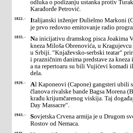
odluka o podizanju ustanka protiv Turak
Karađorđe Petrović.
1822. -
Italijanski inženjer Đulielmo Markoni (Guglielmo Marconi) počeo
je prvo redovno emitovanje radio progra
1835. -
Na inicijativu dramskog pisca Joakima Vujića, uz novčanu pomoć
kneza Miloša Obrenovića, u Kragujevcu 
u Srbiji. "Knjaževsko-serbski teatar" pr
i prazničnim danima predstave za kneza i
a na repertoaru su bili Vujićevi komadi i
dela.
1929. -
Al Kaponeovi (Capone) gangsteri ubili su u Čikagu sedmoricu
članova rivalske bande Bagsa Morena (B
krađu krijumčarenog viskija. Taj događaj
Day Massacre".
1943. -
Sovjetska Crvena armija je u Drugom svetskom ratu oslobodila
Rostov od Nemaca.