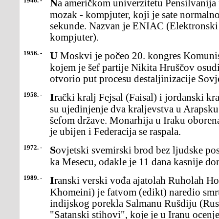
1946. -
Na američkom univerzitetu Pensilvanija počeo je da radi elektronski
mozak - kompjuter, koji je sate normaln
sekunde. Nazvan je ENIAC (Elektronski 
kompjuter).
1956. -
U Moskvi je počeo 20. kongres Komunističke partije SSSR, na
kojem je šef partije Nikita Hruščov osudi
otvorio put procesu destaljinizacije Sov
1958. -
Irački kralj Fejsal (Faisal) i jordanski kralj Husein (Hušein) objavili
su ujedinjenje dva kraljevstva u Arapsku
šefom države. Monarhija u Iraku oborena j
je ubijen i Federacija se raspala.
1972. -
Sovjetski svemirski brod bez ljudske posade "Luna 20" lansiran je
ka Mesecu, odakle je 11 dana kasnije do
1989. -
Iranski verski vođa ajatolah Ruholah Homeini (Ruhollah
Khomeini) je fatvom (edikt) naredio sm
indijskog porekla Salmanu Rušdiju (Rus
"Satanski stihovi", koje je u Iranu ocenj