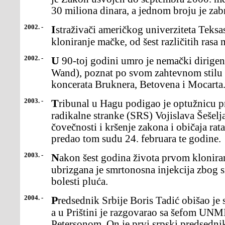
30 miliona dinara, a jednom broju je zab
2002. -
Istraživači američkog univerziteta Teksas A&M izvršili su uspešno
kloniranje mačke, od šest različitih rasa
2002. -
U 90-toj godini umro je nemački dirigent Ginter Vand (Guenter
Wand), poznat po svom zahtevnom stilu 
koncerata Bruknera, Betovena i Mocarta
2003. -
Tribunal u Hagu podigao je optužnicu protiv lidera Srpske
radikalne stranke (SRS) Vojislava Šešelja
čovečnosti i kršenje zakona i običaja rat
predao tom sudu 24. februara te godine.
2003. -
Nakon šest godina života prvom kloniranom sisaru, ovci Doli,
ubrizgana je smrtonosna injekcija zbog
bolesti pluća.
2004. -
Predsednik Srbije Boris Tadić obišao je srpske enklave na Kosovu,
a u Prištini je razgovarao sa šefom UN
Petersonom. On je prvi srpski predsedni