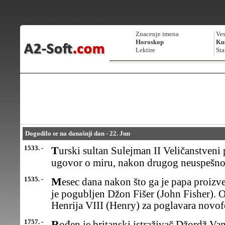
Znacenje imena
Ves
Horoskop
Kur
Lektire
Sta
Dogodilo se na današnji dan - 22. Jun
1533. -
Turski sultan Sulejman II Veličanstveni potpisao je sa Austrijom
ugovor o miru, nakon drugog neuspešno
1535. -
Mesec dana nakon što ga je papa proizveo u kardinala, u Londonu
je pogubljen Džon Fišer (John Fisher). O
Henrija VIII (Henry) za poglavara novo
1757. -
Rođen je britanski istraživač Džordž Vankuver (George Vancouver),