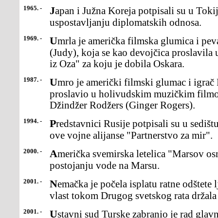
1965. -
Japan i Južna Koreja potpisali su u Tokiju sporazum o
uspostavljanju diplomatskih odnosa.
1969. -
Umrla je američka filmska glumica i pevačica Džudi Garland
(Judy), koja se kao devojčica proslavil
iz Oza" za koju je dobila Oskara.
1987. -
Umro je američki filmski glumac i igrač Fred Aster (Astaire), koji se
proslavio u holivudskim muzičkim film
Džindžer Rodžers (Ginger Rogers).
1994. -
Predstavnici Rusije potpisali su u sedištu NATO u Briselu program
ove vojne alijanse "Partnerstvo za mir".
2000. -
Američka svemirska letelica "Marsov osmatrač" otkrila je naznake o
postojanju vode na Marsu.
2001. -
Nemačka je počela isplatu ratne odštete ljudima koje je nacistička
vlast tokom Drugog svetskog rata držal
2001. -
Ustavni sud Turske zabranio je rad glavnoj opozicionoj