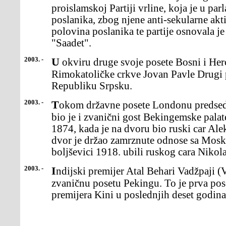
proislamskoj Partiji vrline, koja je u pa
poslanika, zbog njene anti-sekularne akt
polovina poslanika te partije osnovala 
"Saadet".
2003. -
U okviru druge svoje posete Bosni i Hercegovini poglavar
Rimokatoličke crkve Jovan Pavle Drugi p
Republiku Srpsku.
2003. -
Tokom državne posete Londonu predsednik Rusije Vladimir Putin
bio je i zvanični gost Bekingemske palate
1874, kada je na dvoru bio ruski car Ale
dvor je držao zamrznute odnose sa Mosk
boljševici 1918. ubili ruskog cara Nikol
2003. -
Indijski premijer Atal Behari Vadžpaji (Vajpayee) doputovao je u
zvaničnu posetu Pekingu. To je prva pos
premijera Kini u poslednjih deset godina