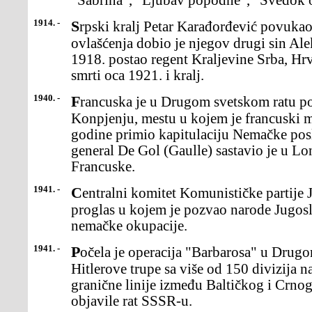
"Sabrina", "Ljubav popodne", "Svedok 
1914. -
Srpski kralj Petar Karađorđević povukao se s vlasti, a kraljevska
ovlašćenja dobio je njegov drugi sin Ale
1918. postao regent Kraljevine Srba, Hrv
smrti oca 1921. i kralj.
1940. -
Francuska je u Drugom svetskom ratu potpisala kapitulaciju u
Konpjenju, mestu u kojem je francuski m
godine primio kapitulaciju Nemačke posl
general De Gol (Gaulle) sastavio je u 
Francuske.
1941. -
Centralni komitet Komunističke partije Jugoslavije uputio je
proglas u kojem je pozvao narode Jugosl
nemačke okupacije.
1941. -
Počela je operacija "Barbarosa" u Drugom svetskom ratu u kojoj su
Hitlerove trupe sa više od 150 divizija 
granične linije između Baltičkog i Crnog
objavile rat SSSR-u.