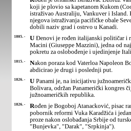
koji je plovio sa kapetanom Kukom (Coo
istraživao Australiju, Vankuver i Island
njegova istraživanja pacifičke obale Se
dobili naziv grad i ostrvo u Kanadi.
1805. -
U Đenovi je rođen italijanski političar i revolucionar Đuzepe
Macini (Giuseppe Mazzini), jedna od najz
pokretu za oslobođenje i ujedinjenje Itali
1815. -
Nakon poraza kod Vaterloa Napoleon Bonaparta (Bonaparte)
abdicirao je drugi i poslednji put.
1826. -
U Panami je, na inicijativu južnoameričkog revolucionara Simona
Bolivara, održan Panamerički kongres čiji
južnoameričkih republika.
1826. -
Rođen je Bogoboj Atanacković, pisac ranog srpskog romantizma,
pobornik reformi Vuka Karadžića i jedan
proze nakon oslobađanja Srbije od turske
"Bunjevka", "Darak", "Srpkinja").