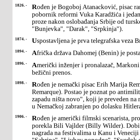
1826. -
Rođen je Bogoboj Atanacković, pisac ranog srpskog romantizma,
pobornik reformi Vuka Karadžića i jedan
proze nakon oslobađanja Srbije od turske
"Bunjevka", "Darak", "Srpkinja").
1874. -
Uspostavljena je prva telegrafska veza B
1894. -
Afrička država Dahomej (Benin) je posta
1896. -
Američki inženjer i pronalazač, Markoni (Marconi) je patentirao
bežični prenos.
1898. -
Rođen je nemački pisac Erih Marija Remark (Erich Maria
Remarque). Postao je poznat po antimil
zapadu ništa novo", koji je preveden na 
u Nemačkoj zabranjen po dolasku Hitlera
1906. -
Rođen je američki filmski scenarista, producent i režiser austrijskog
porekla Bili Vajlder (Billy Wilder). Dobi
nagrada na festivalima u Kanu i Venecij