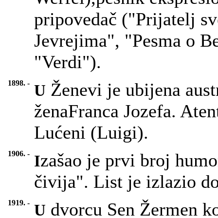
pripovedač ("Prijatelj 
Jevrejima", "Pesma o Be
"Verdi").
1898. -
Ženevi je ubijena aust
U
ženaFranca Jozefa. Atent
Lućeni (Luigi).
1906. -
zašao je prvi broj humo
I
čivija". List je izlazio d
1919. -
dvorcu Sen Žermen kod
U