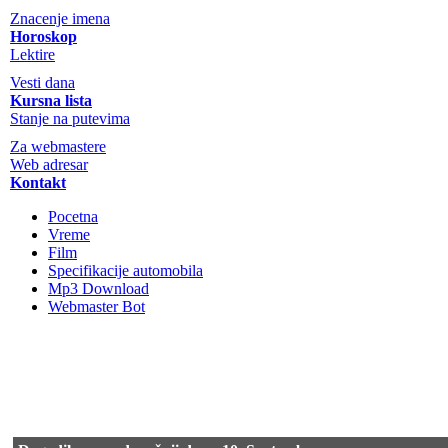
Znacenje imena
Horoskop
Lektire
Vesti dana
Kursna lista
Stanje na putevima
Za webmastere
Web adresar
Kontakt
Pocetna
Vreme
Film
Specifikacije automobila
Mp3 Download
Webmaster Bot