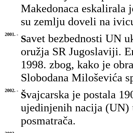
Makedonaca eskalirala j
su zemlju doveli na ivic
2001. -
avet bezbednosti UN u
S
oružja SR Jugoslaviji. 
1998. zbog, kako je obra
Slobodana Miloševića s
2002. -
vajcarska je postala 19
Š
ujedinjenih nacija (UN) 
posmatrača.