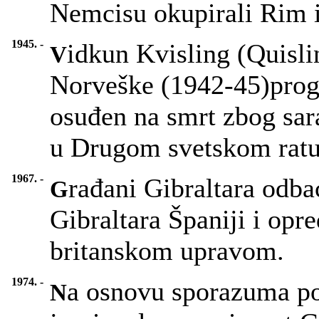
Nemcisu okupirali Rim i 
1945. -
idkun Kvisling (Quisli
V
Norveške (1942-45)progl
osuđen na smrt zbog sa
u Drugom svetskom ratu
1967. -
rađani Gibraltara odba
G
Gibraltara Španiji i opre
britanskom upravom.
1974. -
a osnovu sporazuma pos
N