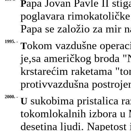
apa Jovan Pavle II stig
P
poglavara rimokatoličke 
Papa se založio za mir 
1995. -
okom vazdušne operaci
T
je,sa američkog broda 
krstarećim raketama "t
protivvazdušna postroje
2000. -
sukobima pristalica raz
U
tokomlokalnih izbora u 
desetina ljudi. Napetost