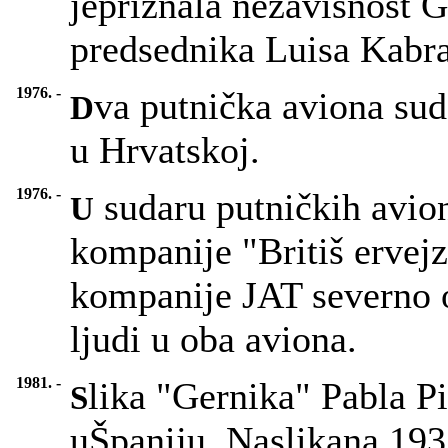
jepriznala nezavisnost 
predsednika Luisa Kabra
1976. -
va putnička aviona sud
D
u Hrvatskoj.
1976. -
sudaru putničkih avion
U
kompanije "Britiš ervej
kompanije JAT severno o
ljudi u oba aviona.
1981. -
lika "Gernika" Pabla Pi
S
uŠpaniju. Naslikana 193