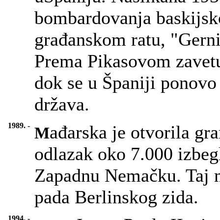
bombardovanja baskijs
građanskom ratu, "Gerni
Prema Pikasovom zavetu,
dok se u Španiji ponovo
država.
1989. -
ađarska je otvorila gr
M
odlazak oko 7.000 izbeg
Zapadnu Nemačku. Taj m
pada Berlinskog zida.
1994. -