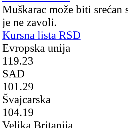
Muškarac može biti srećan 
je ne zavoli.
Kursna lista RSD
Evropska unija
119.23
SAD
101.29
Švajcarska
104.19
Velika Britanija