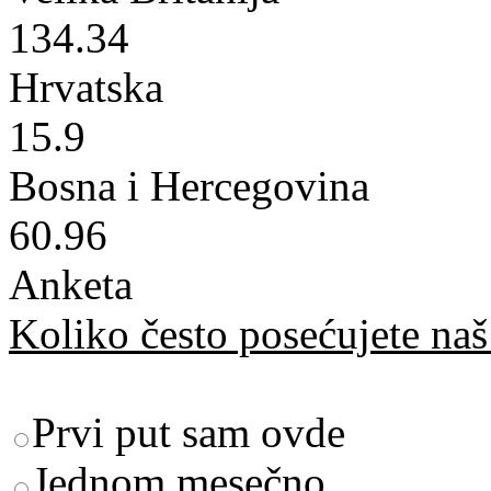
134.34
Hrvatska
15.9
Bosna i Hercegovina
60.96
Anketa
Koliko često posećujete naš 
Prvi put sam ovde
Jednom mesečno