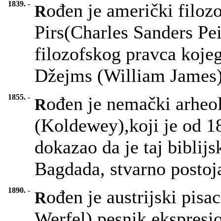
1839. -
ođen je američki filozo
R
Pirs(Charles Sanders Pe
filozofskog pravca kojeg
Džejms (William James)
1855. -
ođen je nemački arheo
R
(Koldewey),koji je od 18
dokazao da je taj biblijs
Bagdada, stvarno postoj
1890. -
ođen je austrijski pisa
R
Werfel),pesnik ekspresio