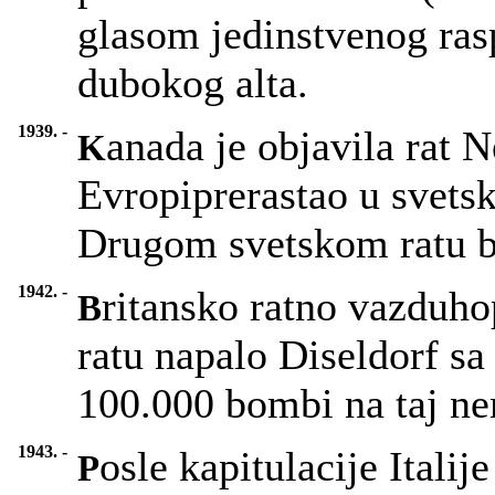
glasom jedinstvenog ras
dubokog alta.
1939. -
anada je objavila rat 
K
Evropiprerastao u svetsk
Drugom svetskom ratu bo
1942. -
ritansko ratno vazduh
B
ratu napalo Diseldorf sa 
100.000 bombi na taj ne
1943. -
osle kapitulacije Itali
P