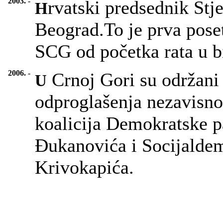
2003. -
rvatski predsednik Stj
H
Beograd.To je prva pose
SCG od početka rata u bi
2006. -
Crnoj Gori su održani 
U
odproglašenja nezavisno
koalicija Demokratske pa
Đukanovića i Socijalde
Krivokapića.