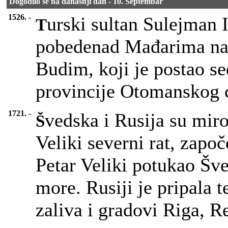
Dogodilo se na današnji dan - 10. Septembar
1526. -
urski sultan Sulejman I
T
pobedenad Mađarima na
Budim, koji je postao s
provincije Otomanskog c
1721. -
vedska i Rusija su mir
Š
Veliki severni rat, započ
Petar Veliki potukao Šve
more. Rusiji je pripala 
zaliva i gradovi Riga, R