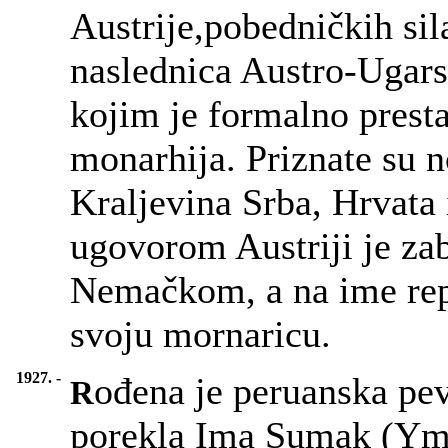
Austrije,pobedničkih si
naslednica Austro-Ugars
kojim je formalno presta
monarhija. Priznate su 
Kraljevina Srba, Hrvata
ugovorom Austriji je zab
Nemačkom, a na ime rep
svoju mornaricu.
1927. -
ođena je peruanska pe
R
porekla Ima Sumak (Yma