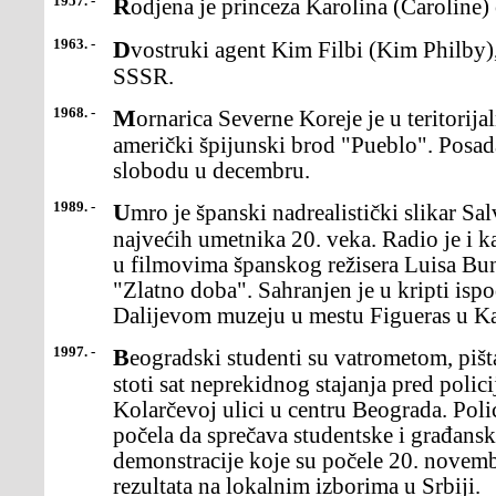
1957. -
Rodjena je princeza Karolina (Caroline
1963. -
Dvostruki agent Kim Filbi (Kim Philby), prebegao je iz Engleske u
SSSR.
1968. -
Mornarica Severne Koreje je u teritorijalnim vodama zarobila
američki špijunski brod "Pueblo". Posad
slobodu u decembru.
1989. -
Umro je španski nadrealistički slikar Salvador Dali, jedan od
najvećih umetnika 20. veka. Radio je i k
u filmovima španskog režisera Luisa Bun
"Zlatno doba". Sahranjen je u kripti isp
Dalijevom muzeju u mestu Figueras u Kat
1997. -
Beogradski studenti su vatrometom, pištaljkama i trubama obeležili
stoti sat neprekidnog stajanja pred poli
Kolarčevoj ulici u centru Beograda. Poli
počela da sprečava studentske i građansk
demonstracije koje su počele 20. novemb
rezultata na lokalnim izborima u Srbiji.