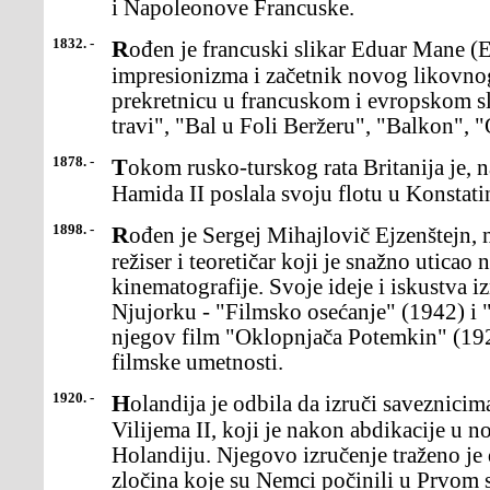
i Napoleonove Francuske.
1832. -
Rođen je francuski slikar Eduar Mane (Edouard Manet), preteča
impresionizma i začetnik novog likovnog
prekretnicu u francuskom i evropskom s
travi", "Bal u Foli Beržeru", "Balkon", "
1878. -
Tokom rusko-turskog rata Britanija je, na zahtev sultana Abdul
Hamida II poslala svoju flotu u Konstati
1898. -
Rođen je Sergej Mihajlovič Ejzenštejn, najznačajniji ruski filmski
režiser i teoretičar koji je snažno uticao
kinematografije. Svoje ideje i iskustva i
Njujorku - "Filmsko osećanje" (1942) i 
njegov film "Oklopnjača Potemkin" (192
filmske umetnosti.
1920. -
Holandija je odbila da izruči saveznicima bivšeg nemačkog cara
Vilijema II, koji je nakon abdikacije u 
Holandiju. Njegovo izručenje traženo je
zločina koje su Nemci počinili u Prvom 