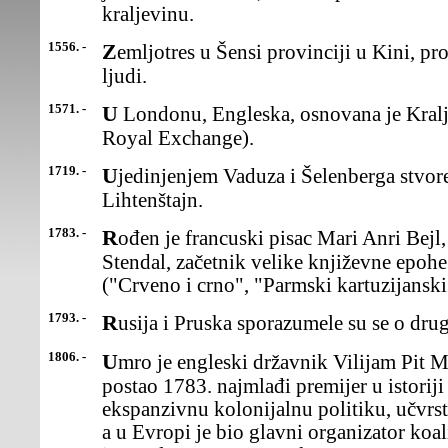
kraljevinu.
1556. -
Zemljotres u Šensi provinciji u Kini, prouzrokovao je smrt 830,000
ljudi.
1571. -
U Londonu, Engleska, osnovana je Kraljevska menjačnica (The
Royal Exchange).
1719. -
Ujedinjenjem Vaduza i Šelenberga stvorena je kneževina
Lihtenštajn.
1783. -
Rođen je francuski pisac Mari Anri Bejl, poznat pod pseudonimom
Stendal, začetnik velike književne epoh
("Crveno i crno", "Parmski kartuzijanski
1793. -
Rusija i Pruska sporazumele su se o dru
1806. -
Umro je engleski državnik Vilijam Pit Mlađi, koji je u 24. godini
postao 1783. najmlađi premijer u istoriji
ekspanzivnu kolonijalnu politiku, učvrsti
a u Evropi je bio glavni organizator koal