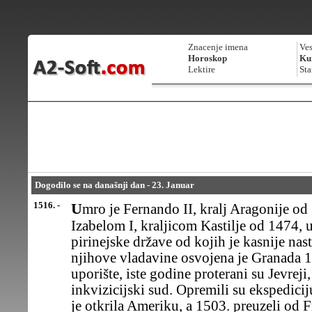
Znacenje imena
Ves
Horoskop
Kur
Lektire
Sta
Dogodilo se na današnji dan - 23. Januar
1516. -
Umro je Fernando II, kralj Aragonije od 1479, koji je sa ženom
Izabelom I, kraljicom Kastilje od 1474, 
pirinejske države od kojih je kasnije na
njihove vladavine osvojena je Granada 
uporište, iste godine proterani su Jevreji
inkvizicijski sud. Opremili su ekspedici
je otkrila Ameriku, a 1503. preuzeli od