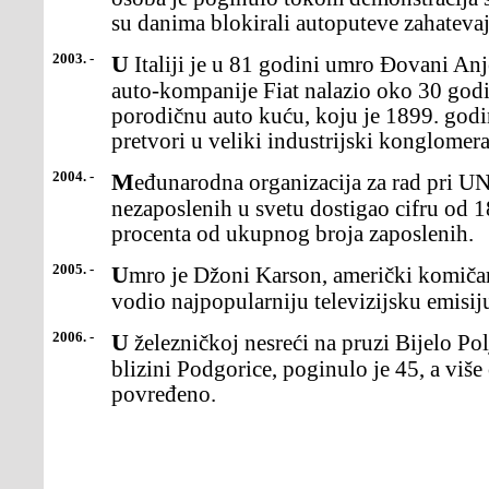
su danima blokirali autoputeve zahateva
2003. -
U Italiji je u 81 godini umro Đovani Anjeli, koji se na čelu poznate
auto-kompanije Fiat nalazio oko 30 godin
porodičnu auto kuću, koju je 1899. god
pretvori u veliki industrijski konglomera
2004. -
Međunarodna organizacija za rad pri UN je saopštila da je broj
nezaposlenih u svetu dostigao cifru od 
procenta od ukupnog broja zaposlenih.
2005. -
Umro je Džoni Karson, američki komičar koji je blizu 30 godina
vodio najpopularniju televizijsku emisij
2006. -
U železničkoj nesreći na pruzi Bijelo Polje-Bar, kod mesta Bioče, u
blizini Podgorice, poginulo je 45, a više
povređeno.