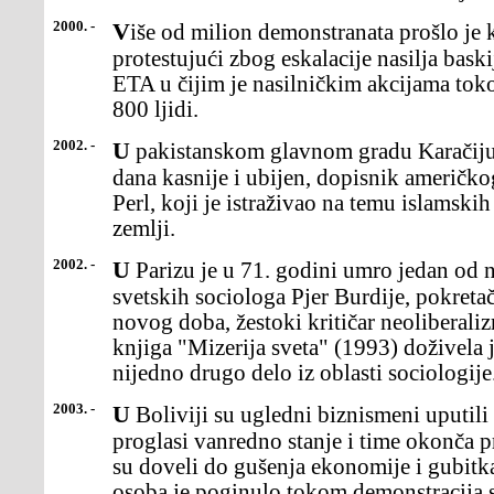
2000. -
Više od milion demonstranata prošlo je kroz centar Madrida
protestujući zbog eskalacije nasilja bask
ETA u čijim je nasilničkim akcijama to
800 ljidi.
2002. -
U pakistanskom glavnom gradu Karačiju kidnapovan je, a mesec
dana kasnije i ubijen, dopisnik američkog
Perl, koji je istraživao na temu islamskih
zemlji.
2002. -
U Parizu je u 71. godini umro jedan od najpoznatijih francuskih i
svetskih sociologa Pjer Burdije, pokretač
novog doba, žestoki kritičar neoliberali
knjiga "Mizerija sveta" (1993) doživela 
nijedno drugo delo iz oblasti sociologije
2003. -
U Boliviji su ugledni biznismeni uputili apel vladi da odmah
proglasi vanredno stanje i time okonča p
su doveli do gušenja ekonomije i gubitk
osoba je poginulo tokom demonstracija st