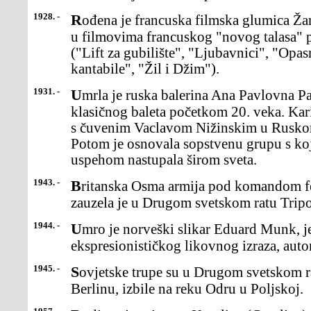
1928. -
Rođena je francuska filmska glumica Žana Moro, koja se proslavila
u filmovima francuskog "novog talasa" 
("Lift za gubilište", "Ljubavnici", "Opa
kantabile", "Žil i Džim").
1931. -
Umrla je ruska balerina Ana Pavlovna Pavlova, najveća umetnica
klasičnog baleta početkom 20. veka. Kari
s čuvenim Vaclavom Nižinskim u Ruskom
Potom je osnovala sopstvenu grupu s k
uspehom nastupala širom sveta.
1943. -
Britanska Osma armija pod komandom feldmaršala Montgomerija
zauzela je u Drugom svetskom ratu Tripol
1944. -
Umro je norveški slikar Eduard Munk, jedan od začetnika
ekspresionističkog likovnog izraza, auto
1945. -
Sovjetske trupe su u Drugom svetskom ratu, napredujući ka
Berlinu, izbile na reku Odru u Poljskoj.