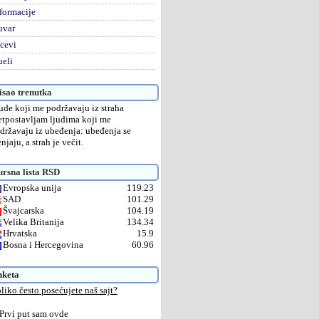
formacije
uvar
cevi
eli
sao trenutka
ude koji me podržavaju iz straha
etpostavljam ljudima koji me
državaju iz ubeđenja: ubeđenja se
njaju, a strah je večit.
rsna lista RSD
Evropska unija
119.23
SAD
101.29
Švajcarska
104.19
Velika Britanija
134.34
Hrvatska
15.9
Bosna i Hercegovina
60.96
nketa
liko često posećujete naš sajt?
Prvi put sam ovde