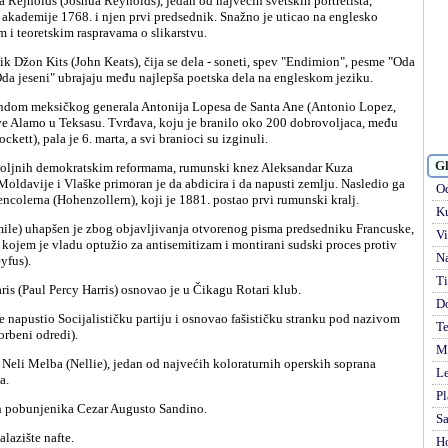
akademije 1768. i njen prvi predsednik. Snažno je uticao na englesko
m i teoretskim raspravama o slikarstvu.
"Oda jeseni" ubrajaju među najlepša poetska dela na engleskom jeziku.
ve Alamo u Teksasu. Tvrđava, koju je branilo oko 200 dobrovoljaca, među
kett), pala je 6. marta, a svi branioci su izginuli.
Gl
Moldavije i Vlaške primoran je da abdicira i da napusti zemlju. Nasledio ga
Od
oencolerna (Hohenzollern), koji je 1881. postao prvi rumunski kralj.
Ku
Vi
ojem je vladu optužio za antisemitizam i montirani sudski proces protiv
Na
yfus).
Ti
aris (Paul Percy Harris) osnovao je u Čikagu Rotari klub.
D
Te
rbeni odredi).
Mi
Le
a.
Pl
kih pobunjenika Cezar Augusto Sandino.
S
alazište nafte.
H