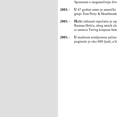
Sporazum o razgraničenju dve
2003. -
U 47 godini umro je američki rok muzičar Haui Epštajn (Honjie Epstein). Bio je gitarista i tekstopisac u
grupi Tom Petty & Heartbreake
2005. -
Haški tribunal otpečatio je optužnicu protiv bivšeg komandanta Armije Bosne i Hercegovine (BiH)
Rasima Delića, zbog ratnih zl
iz sastava Trećeg korpusa Arm
2005. -
U snažnom zemljotresu jačine 6,4 stepeni Rihterove skale koji je pogodio provinciju Kerman u Iranu
poginulo je oko 600 ljudi, a 