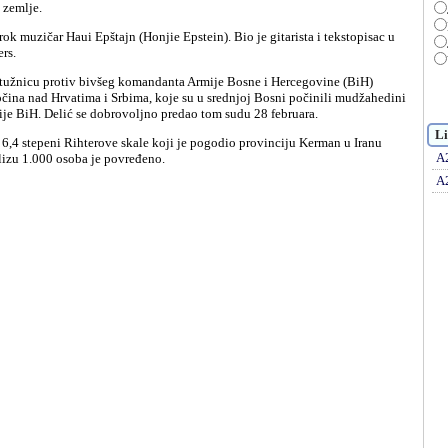
 zemlje.
rs.
očina nad Hrvatima i Srbima, koje su u srednjoj Bosni počinili mudžahedini
ije BiH. Delić se dobrovoljno predao tom sudu 28 februara.
Li
A
blizu 1.000 osoba je povređeno.
A