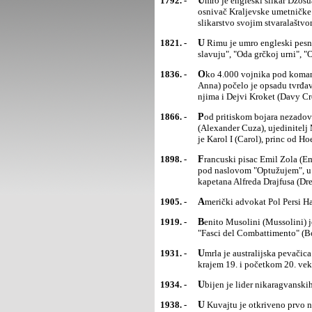
1792. -
Umro je engleski slikar Džošua Rejnolds (Joshua Reynolds), jedan od najvećih svetskih portretista,
osnivač Kraljevske umetničke 
slikarstvo svojim stvaralaštvo
1821. -
U Rimu je umro engleski pesnik Džon Kits (John Keats), čija se dela - soneti, spev "Endimion", pesme "Oda
slavuju", "Oda grčkoj urni", 
1836. -
Oko 4.000 vojnika pod komandom meksičkog generala Antonija Lopesa de Santa Ane (Antonio Lopez,
Anna) počelo je opsadu tvrđa
njima i Dejvi Kroket (Davy Croc
1866. -
Pod pritiskom bojara nezadovoljnih demokratskim reformama, rumunski knez Aleksandar Kuza
(Alexander Cuza), ujedinitelj 
je Karol I (Carol), princ od H
1898. -
Francuski pisac Emil Zola (Emile) uhapšen je zbog objavljivanja otvorenog pisma predsedniku Francuske,
pod naslovom "Optužujem", u k
kapetana Alfreda Drajfusa (Dre
1905. -
Američki advokat Pol Persi H
1919. -
Benito Musolini (Mussolini) je napustio Socijalističku partiju i osnovao fašističku stranku pod nazivom
"Fasci del Combattimento" (Bo
1931. -
Umrla je australijska pevačica Neli Melba (Nellie), jedan od najvećih koloraturnih operskih soprana
krajem 19. i početkom 20. vek
1934. -
Ubijen je lider nikaragvans
1938. -
U Kuvajtu je otkriveno prvo n