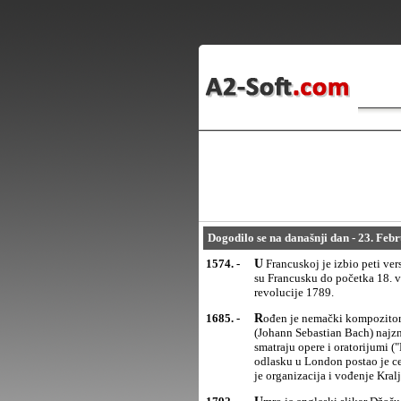
Dogodilo se na današnji dan - 23. Feb
1574. -
U Francuskoj je izbio peti verski rat između katolika i hugenota (protestanata). Hugenotski ratovi potresali
su Francusku do početka 18. v
revolucije 1789.
1685. -
Rođen je nemački kompozitor Georg Fridrih Hendl (Friedrich Handel), uz Johana Sebastijana Baha
(Johann Sebastian Bach) najz
smatraju opere i oratorijumi (
odlasku u London postao je ce
je organizacija i vođenje Kra