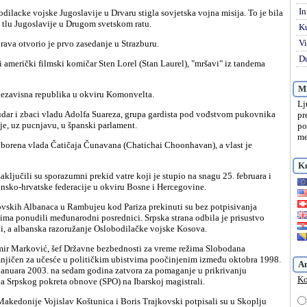
In
a tlu Jugoslavije u Drugom svetskom ratu.
K
Vi
prava otvorio je prvo zasedanje u Strazburu.
Du
Mi
 nezavisna republika u okviru Komonvelta.
Lj
pr
je, uz pucnjavu, u španski parlament.
po
me
Ku
nsko-hrvatske federacije u okviru Bosne i Hercegovine.
ima ponudili međunarodni posrednici. Srpska strana odbila je prisustvo
riji, a albanska razoružanje Oslobodilačke vojske Kosova.
njičen za učesće u političkim ubistvima poočinjenim između oktobra 1998.
A
 januara 2003. na sedam godina zatvora za pomaganje u prikrivanju
Ko
a Srpskog pokreta obnove (SPO) na Ibarskoj magistrali.