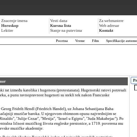
Znacenje imena
Vesti dana
Za webmastere
Horoskop
Kursna lista
Web adresar
Lektire
Stanje na putevima
Kontakt
Pocetna
Vreme
Film
Specifikacije automo
Pr
ruar
eka, a punu ravnopravnost hugenoti su stekli tek nakon Francuske
načajniji muzičar baroka. U njegovom obimnom opusu najvrednijim se
"Rinaldo", "Julije Cezar", "Mesija", "Izrael u Egiptu", "Juda Makabejac"). Po
ntralna ličnost muzičkog života engleske prestonice, a 1719. poverena mu
ljevske muzičke akademije.