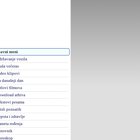
avni meni
ržavanje vozila
da večeras
deo klipovi
 današnji dan
tlovi filmova
ownload arhiva
kstovi pesama
sli poznatih
pota i zdravlje
aneta rođenja
anovnik
oroskop