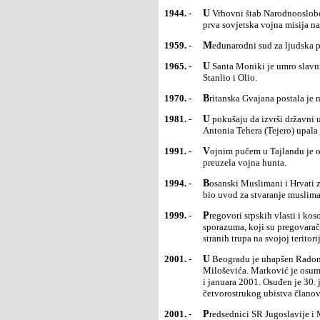
1944. -
U Vrhovni štab Narodnooslobodilacke vojske Jugoslavije u Drvaru stigla sovjetska vojna misija. To je bila
prva sovjetska vojna misija n
1959. -
Međunarodni sud za ljudska 
1965. -
U Santa Moniki je umro slavni američki filmski komičar Sten Lorel (Stan Laurel), "mršavi" iz tandema
Stanlio i Olio.
1970. -
Britanska Gvajana postala je
1981. -
U pokušaju da izvrši državni udar i zbaci vladu Adolfa Suareza, grupa gardista pod vođstvom pukovnika
Antonia Tehera (Tejero) upala 
1991. -
Vojnim pučem u Tajlandu je oborena vlada Čatičaja Čunavana (Chatichai Choonhavan), a vlast je
preuzela vojna hunta.
1994. -
Bosanski Muslimani i Hrvati zaključili su sporazumni prekid vatre koji je stupio na snagu 25. februara i
bio uvod za stvaranje muslima
1999. -
Pregovori srpskih vlasti i kosovskih Albanaca u Rambujeu kod Pariza prekinuti su bez potpisivanja
sporazuma, koji su pregovarač
stranih trupa na svojoj terito
2001. -
U Beogradu je uhapšen Radomir Marković, šef Državne bezbednosti za vreme režima Slobodana
Miloševića. Marković je osum
i januara 2001. Osuđen je 30.
četvorostrukog ubistva članov
2001. -
Predsednici SR Jugoslavije i Makedonije Vojislav Koštunica i Boris Trajkovski potpisali su u Skoplju