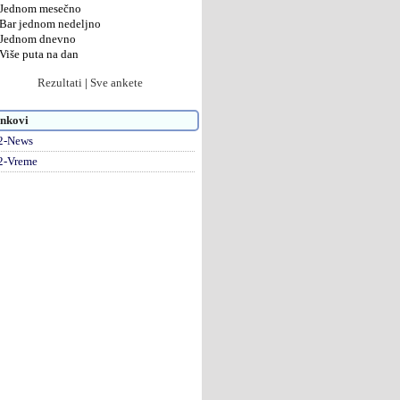
Jednom mesečno
Bar jednom nedeljno
Jednom dnevno
Više puta na dan
Rezultati
|
Sve ankete
nkovi
2-News
2-Vreme