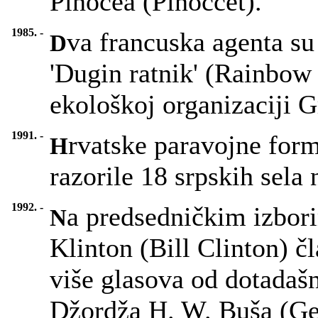
Pinočea (Pinoccet).
1985. -
va francuska agenta su
D
'Dugin ratnik' (Rainbow 
ekološkoj organizaciji G
1991. -
rvatske paravojne form
H
razorile 18 srpskih sela
1992. -
a predsedničkim izbor
N
Klinton (Bill Clinton) č
više glasova od dotadaš
Džordža H. W. Buša (Ge