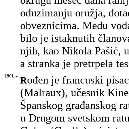
okrugu mesec dana ranij
oduzimanju oružja, dot
obveznicima. Među vođam
bilo je istaknutih člano
njih, kao Nikola Pašić, 
a stranka je pretrpela te
1901. -
ođen je francuski pisac
R
(Malraux), učesnik Kine
Španskog građanskog rat
u Drugom svetskom ratu