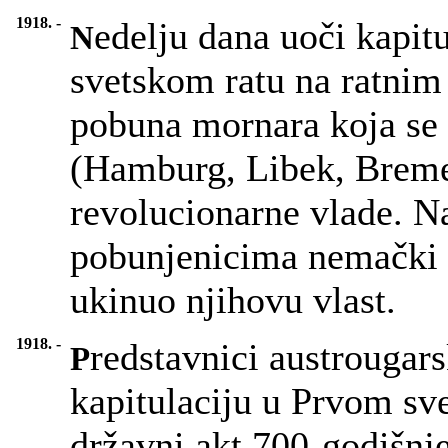
1918. -
edelju dana uoči kapi
N
svetskom ratu na ratnim
pobuna mornara koja se 
(Hamburg, Libek, Breme
revolucionarne vlade. N
pobunjenicima nemački p
ukinuo njihovu vlast.
1918. -
redstavnici austrougars
P
kapitulaciju u Prvom sve
državni akt 700-godišnj