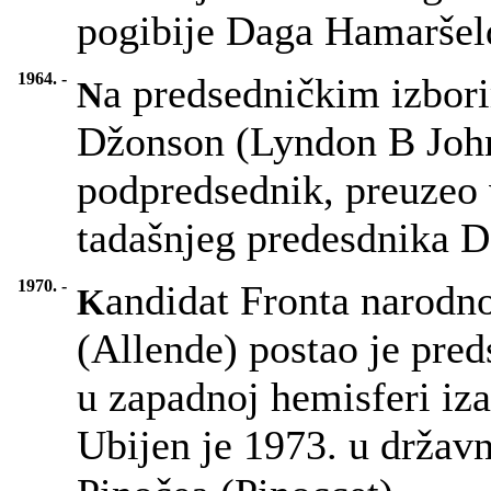
pogibije Daga Hamaršel
1964. -
a predsedničkim izbor
N
Džonson (Lyndon B Johns
podpredsednik, preuzeo 
tadašnjeg predesdnika 
1970. -
andidat Fronta narodn
K
(Allende) postao je pred
u zapadnoj hemisferi iz
Ubijen je 1973. u držav