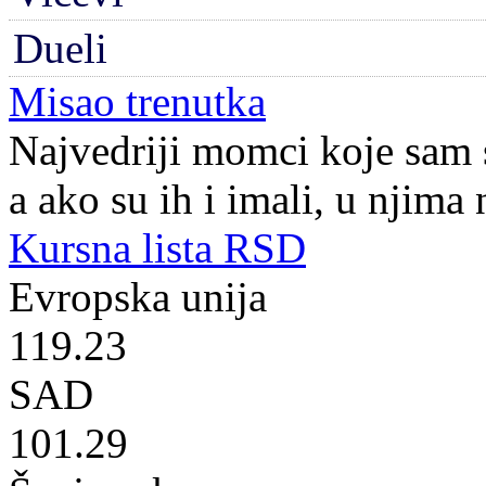
Dueli
Misao trenutka
Najvedriji momci koje sam 
a ako su ih i imali, u njima n
Kursna lista RSD
Evropska unija
119.23
SAD
101.29