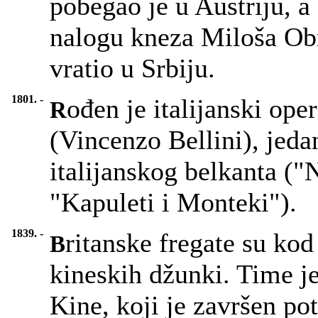
pobegao je u Austriju, a
nalogu kneza Miloša Obr
vratio u Srbiju.
1801. -
ođen je italijanski op
R
(Vincenzo Bellini), jeda
italijanskog belkanta ("
"Kapuleti i Monteki").
1839. -
ritanske fregate su ko
B
kineskih džunki. Time je
Kine, koji je završen p