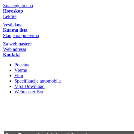
Znacenje imena
Horoskop
Lektire
Vesti dana
Kursna lista
Stanje na putevima
Za webmastere
Web adresar
Kontakt
Pocetna
Vreme
Film
Specifikacije automobila
Mp3 Download
Webmaster Bot