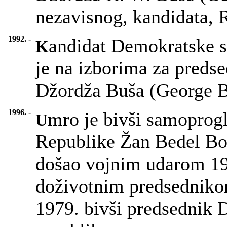
nezavisnog, kandidata, 
1992. -
andidat Demokratske st
K
je na izborima za preds
Džordža Buša (George Bu
1996. -
mro je bivši samoprogl
U
Republike Žan Bedel Bok
došao vojnim udarom 196
doživotnim predsednikom
1979. bivši predsednik D