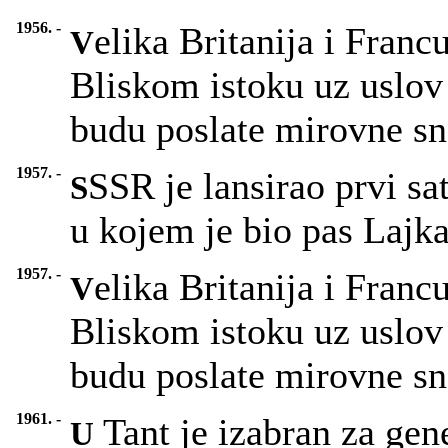
1956. -
elika Britanija i Franc
V
Bliskom istoku uz uslov
budu poslate mirovne s
1957. -
SSR je lansirao prvi sa
S
u kojem je bio pas Lajka
1957. -
elika Britanija i Franc
V
Bliskom istoku uz uslov
budu poslate mirovne s
1961. -
Tant je izabran za ge
U