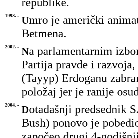
republike.
1998. -
mro je američki animat
U
Betmena.
2002. -
a parlamentarnim izbor
N
Partija pravde i razvoja,
(Tayyp) Erdoganu zabra
položaj jer je ranije os
2004. -
otadašnji predsednik 
D
Bush) ponovo je pobedio
započeo drugi 4-godišnj