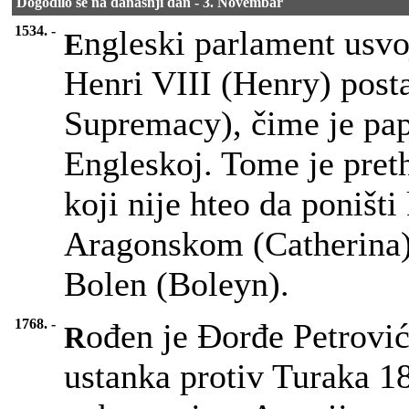
Dogodilo se na današnji dan - 3. Novembar
1534. -
ngleski parlament usvoj
E
Henri VIII (Henry) post
Supremacy), čime je pap
Engleskoj. Tome je pre
koji nije hteo da poništ
Aragonskom (Catherina)
Bolen (Boleyn).
1768. -
ođen je Đorđe Petrovi
R
ustanka protiv Turaka 1