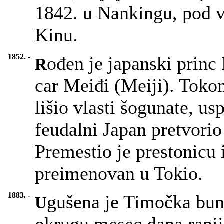
1842. u Nankingu, pod 
Kinu.
1852. -
ođen je japanski princ
R
car Meiđi (Meiji). Toko
lišio vlasti šogunate, us
feudalni Japan pretvorio
Premestio je prestonicu 
preimenovan u Tokio.
1883. -
gušena je Timočka bun
U