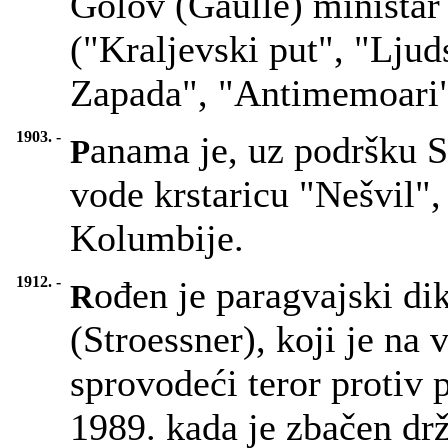
Golov (Gaulle) ministar
("Kraljevski put", "Ljud
Zapada", "Antimemoari"
1903. -
anama je, uz podršku 
P
vode krstaricu "Nešvil",
Kolumbije.
1912. -
ođen je paragvajski dik
R
(Stroessner), koji je na
sprovodeći teror protiv 
1989. kada je zbačen d