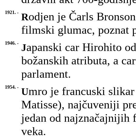
1921. -
odjen je Čarls Bronson
R
filmski glumac, poznat 
1946. -
apanski car Hirohito od
J
božanskih atributa, a car
parlament.
1954. -
mro je francuski slikar
U
Matisse), najčuveniji pr
jedan od najznačajnijih 
veka.